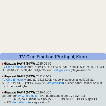
TV Cine Emotion (Portugal, Kino)
Hispasat 30W-5 (30°W)
, 2025-06-06
TV Cine Emotion
sendet in DVB-S2 auf 12399.00MHz, pol.H SR:27500 FEC:3/4
SID:6040 PID:7728[MPEG-4]/7729 aac
Portugiesisch
(Nagravision 3).
Hispasat 30W-5 (30°W)
, 2021-02-27
TV Cine Emotion
wurde auf 12168.00MHz, pol.H abgeschaltet (DVB-S2
SID:215 PID:4721[MPEG-4]/4722
Portugiesisch
). Dieser Kanal ist über Satellit
nicht mehr verfügbar
Hispasat 30W-5 (30°W)
, 2020-01-15
Der Sender
TV Cine Emotion
(Portugal) startete um DVB-S2 : auf
12168.00MHz, pol.H (DVB-S2 SR:27500 FEC:3/4 SID:215 PID:4721[MPEG-
4]/4722
Portugiesisch
- Nagravision 3).