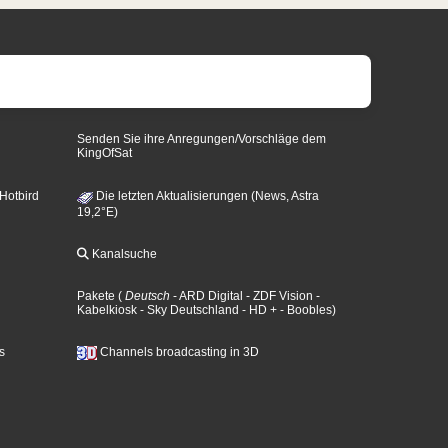
Senden Sie ihre Anregungen/Vorschläge dem
KingOfSat
 Hotbird
Die letzten Aktualisierungen (News, Astra
19,2°E)
Kanalsuche
Pakete
(
Deutsch
- ARD Digital
- ZDF Vision
-
Kabelkiosk
- Sky Deutschland
- HD +
- Boobles
)
s
Channels broadcasting in 3D