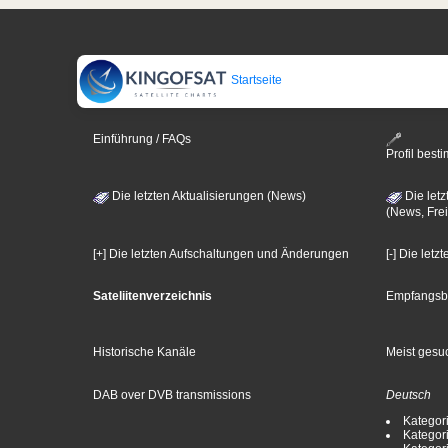
Startseite
Einführung / FAQs
Profil bes
Die letzten Aktualisierungen (News)
Die letz
(News, Frei
[+] Die letzten Aufschaltungen und Änderungen
[-] Die let
Sateliitenverzeichnis
Empfangsb
Historische Kanäle
Meist gesuc
DAB over DVB transmissions
Deutsch
Kategori
Kategori