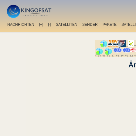
NACHRICHTEN
[+]
[-]
SATELLITEN
SENDER
PAKETE
SATELL
Än