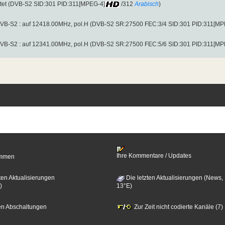
tet (DVB-S2 SID:301 PID:311[MPEG-4]
/312
Arabisch
)
 DVB-S2 : auf 12418.00MHz, pol.H (DVB-S2 SR:27500 FEC:3/4 SID:301 PID:311[MP
 DVB-S2 : auf 12341.00MHz, pol.H (DVB-S2 SR:27500 FEC:5/6 SID:301 PID:311[MP
Ihre Kommentare / Updates
timmen
ten Aktualisierungen
Die letzten Aktualisierungen (News,
)
13°E)
zten Abschaltungen
Zur Zeit nicht codierte Kanäle (7)