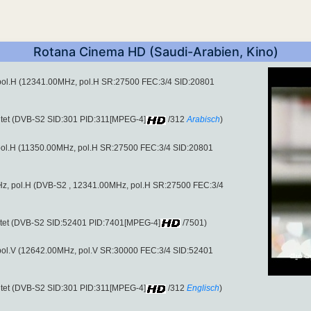
Rotana Cinema HD (Saudi-Arabien, Kino)
pol.H (12341.00MHz, pol.H SR:27500 FEC:3/4 SID:20801
tet (DVB-S2 SID:301 PID:311[MPEG-4]
/312
Arabisch
)
pol.H (11350.00MHz, pol.H SR:27500 FEC:3/4 SID:20801
MHz, pol.H (DVB-S2 , 12341.00MHz, pol.H SR:27500 FEC:3/4
tet (DVB-S2 SID:52401 PID:7401[MPEG-4]
/7501)
pol.V (12642.00MHz, pol.V SR:30000 FEC:3/4 SID:52401
tet (DVB-S2 SID:301 PID:311[MPEG-4]
/312
Englisch
)