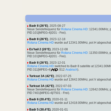
Badr 8 (26°E)
, 2025-08-27
Neue Sendefrequenz für
Rotana Cinema HD
: 12341.00MHz, 
PID:101[MPEG-4]/201 - Frei).
Badr 8 (26°E)
, 2023-12-18
Rotana Cinema HD
wurde auf 12341.00MHz, pol.H abgeschal
Es'hail 2 (26°E)
, 2023-12-08
Neue Sendefrequenz für
Rotana Cinema HD
: 11350.00MHz, 
PID:101[MPEG-4]/201 - Frei).
Badr 8 (26°E)
, 2023-12-01
Rotana Cinema HD
switched to Badr 8 satellite at 12341.00
PID:311[MPEG-4]
/312
Arabisch
).
Turksat 3A (42°E)
, 2022-07-25
Rotana Cinema HD
wurde auf 12642.00MHz, pol.V abgeschal
Turksat 3A (42°E)
, 2022-07-03
Neue Sendefrequenz für
Rotana Cinema HD
: 12642.00MHz, 
PID:7401[MPEG-4]/7501 - Frei).
Badr 6 (20.4°E)
, 2020-01-11
Rotana Cinema HD
wurde auf 12418.00MHz, pol.H abgeschal
Badr 5 (30.4°E)
, 2020-01-01