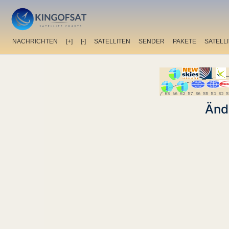
NACHRICHTEN
[+]
[-]
SATELLITEN
SENDER
PAKETE
SATELL
Änd