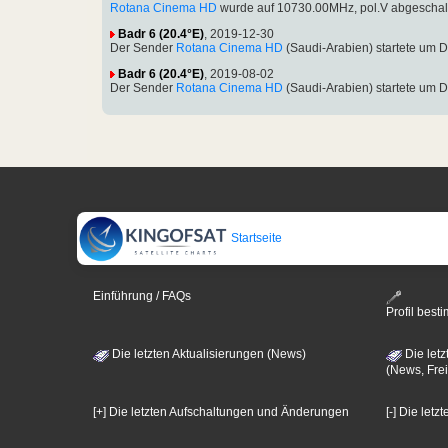
Rotana Cinema HD
wurde auf 10730.00MHz, pol.V abgeschal
Badr 6 (20.4°E)
, 2019-12-30
Der Sender
Rotana Cinema HD
(Saudi-Arabien) startete um
Badr 6 (20.4°E)
, 2019-08-02
Der Sender
Rotana Cinema HD
(Saudi-Arabien) startete um
Startseite
Einführung / FAQs
Profil bes
Die letzten Aktualisierungen (News)
Die letz
(News, Frei
[+] Die letzten Aufschaltungen und Änderungen
[-] Die let