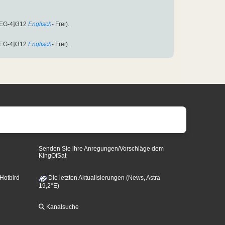
EG-4]/312
Englisch
- Frei).
EG-4]/312
Englisch
- Frei).
Senden Sie ihre Anregungen/Vorschläge dem
KingOfSat
 Hotbird
Die letzten Aktualisierungen (News, Astra
19,2°E)
Kanalsuche