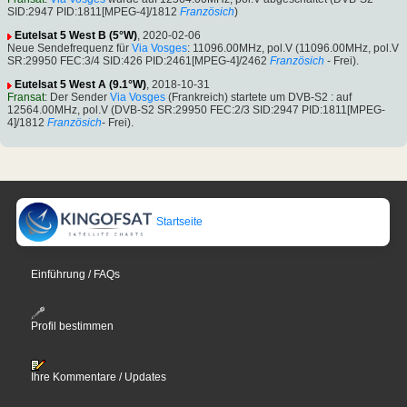
SID:2947 PID:1811[MPEG-4]/1812
Französich
)
Eutelsat 5 West B (5°W)
, 2020-02-06
Neue Sendefrequenz für
Via Vosges
: 11096.00MHz, pol.V (11096.00MHz, pol.V
SR:29950 FEC:3/4 SID:426 PID:2461[MPEG-4]/2462
Französich
- Frei).
Eutelsat 5 West A (9.1°W)
, 2018-10-31
Fransat
: Der Sender
Via Vosges
(Frankreich) startete um DVB-S2 : auf
12564.00MHz, pol.V (DVB-S2 SR:29950 FEC:2/3 SID:2947 PID:1811[MPEG-
4]/1812
Französich
- Frei).
Startseite
Einführung / FAQs
Profil bestimmen
Ihre Kommentare / Updates