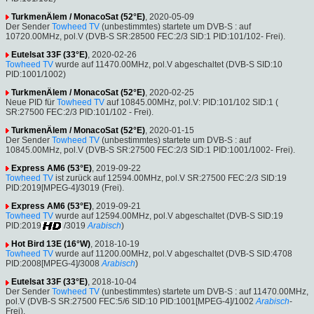
TurkmenÄlem / MonacoSat (52°E)
, 2020-05-09
Der Sender
Towheed TV
(unbestimmtes) startete um DVB-S : auf
10720.00MHz, pol.V (DVB-S SR:28500 FEC:2/3 SID:1 PID:101/102- Frei).
Eutelsat 33F (33°E)
, 2020-02-26
Towheed TV
wurde auf 11470.00MHz, pol.V abgeschaltet (DVB-S SID:10
PID:1001/1002)
TurkmenÄlem / MonacoSat (52°E)
, 2020-02-25
Neue PID für
Towheed TV
auf 10845.00MHz, pol.V: PID:101/102 SID:1 (
SR:27500 FEC:2/3 PID:101/102 - Frei).
TurkmenÄlem / MonacoSat (52°E)
, 2020-01-15
Der Sender
Towheed TV
(unbestimmtes) startete um DVB-S : auf
10845.00MHz, pol.V (DVB-S SR:27500 FEC:2/3 SID:1 PID:1001/1002- Frei).
Express AM6 (53°E)
, 2019-09-22
Towheed TV
ist zurück auf 12594.00MHz, pol.V SR:27500 FEC:2/3 SID:19
PID:2019[MPEG-4]/3019 (Frei).
Express AM6 (53°E)
, 2019-09-21
Towheed TV
wurde auf 12594.00MHz, pol.V abgeschaltet (DVB-S SID:19
PID:2019
/3019
Arabisch
)
Hot Bird 13E (16°W)
, 2018-10-19
Towheed TV
wurde auf 11200.00MHz, pol.V abgeschaltet (DVB-S SID:4708
PID:2008[MPEG-4]/3008
Arabisch
)
Eutelsat 33F (33°E)
, 2018-10-04
Der Sender
Towheed TV
(unbestimmtes) startete um DVB-S : auf 11470.00MHz,
pol.V (DVB-S SR:27500 FEC:5/6 SID:10 PID:1001[MPEG-4]/1002
Arabisch
-
Frei).