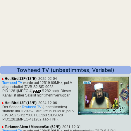
Towheed TV (unbestimmtes, Variabel)
Hot Bird 13F (13°E)
, 2025-02-04
Towheed TV
wurde auf 12519.60MHz, pol.V
abgeschaltet (DVB-S2 SID:9028
PID:1281[MPEG-4]
/1282 aac). Dieser
Kanal ist über Satellit nicht mehr verfügbar
Hot Bird 13F (13°E)
, 2024-12-06
Der Sender
Towheed TV
(unbestimmtes)
startete um DVB-S2 : auf 12519.60MHz, pol.V
(DVB-S2 SR:27500 FEC:2/3 SID:9028
PID:1281[MPEG-4]/1282 aac- Frei).
TurkmenÄlem / MonacoSat (52°E)
, 2021-12-31
Towheed TV
wurde auf 10845.00MHz, pol.V abgeschaltet (DVB-S SID:1