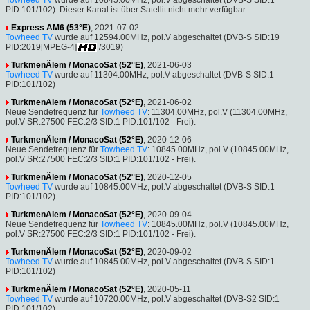
PID:101/102). Dieser Kanal ist über Satellit nicht mehr verfügbar
Express AM6 (53°E)
, 2021-07-02
Towheed TV
wurde auf 12594.00MHz, pol.V abgeschaltet (DVB-S SID:19
PID:2019[MPEG-4]
/3019)
TurkmenÄlem / MonacoSat (52°E)
, 2021-06-03
Towheed TV
wurde auf 11304.00MHz, pol.V abgeschaltet (DVB-S SID:1
PID:101/102)
TurkmenÄlem / MonacoSat (52°E)
, 2021-06-02
Neue Sendefrequenz für
Towheed TV
: 11304.00MHz, pol.V (11304.00MHz,
pol.V SR:27500 FEC:2/3 SID:1 PID:101/102 - Frei).
TurkmenÄlem / MonacoSat (52°E)
, 2020-12-06
Neue Sendefrequenz für
Towheed TV
: 10845.00MHz, pol.V (10845.00MHz,
pol.V SR:27500 FEC:2/3 SID:1 PID:101/102 - Frei).
TurkmenÄlem / MonacoSat (52°E)
, 2020-12-05
Towheed TV
wurde auf 10845.00MHz, pol.V abgeschaltet (DVB-S SID:1
PID:101/102)
TurkmenÄlem / MonacoSat (52°E)
, 2020-09-04
Neue Sendefrequenz für
Towheed TV
: 10845.00MHz, pol.V (10845.00MHz,
pol.V SR:27500 FEC:2/3 SID:1 PID:101/102 - Frei).
TurkmenÄlem / MonacoSat (52°E)
, 2020-09-02
Towheed TV
wurde auf 10845.00MHz, pol.V abgeschaltet (DVB-S SID:1
PID:101/102)
TurkmenÄlem / MonacoSat (52°E)
, 2020-05-11
Towheed TV
wurde auf 10720.00MHz, pol.V abgeschaltet (DVB-S2 SID:1
PID:101/102)