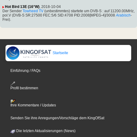
Hot Bird 13E (16°W)
, 2018-10-04
Der Sender
Towheed TV
(unbestimmtes) startete um DVB-S : auf 11200.00MHz,
pol.V (DVB-S SR:27500 FEC:5/6 SID:4708 PID:2008[MPEG-4]/3008
Arabisch
-
Frei).
Startseite
Einführung / FAQs
Profil bestimmen
Ihre Kommentare / Updates
Senden Sie ihre Anregungen/Vorschläge dem KingOfSat
Die letzten Aktualisierungen (News)