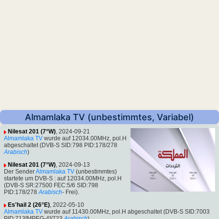
Almamlaka TV (unbestimmtes, Variabel)
Nilesat 201 (7°W)
, 2024-09-21
Almamlaka TV
wurde auf 12034.00MHz, pol.H
abgeschaltet (DVB-S SID:798 PID:178/278
Arabisch
)
Nilesat 201 (7°W)
, 2024-09-13
Der Sender
Almamlaka TV
(unbestimmtes)
startete um DVB-S : auf 12034.00MHz, pol.H
(DVB-S SR:27500 FEC:5/6 SID:798
PID:178/278
Arabisch
- Frei).
Es'hail 2 (26°E)
, 2022-05-10
Almamlaka TV
wurde auf 11430.00MHz, pol.H abgeschaltet (DVB-S SID:7003
PID:713[MPEG-4]/723
Arabisch
)