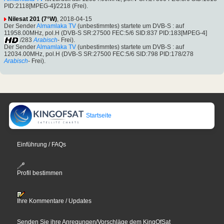
PID:2118[MPEG-4]/2218 (Frei).
Nilesat 201 (7°W)
, 2018-04-15
Der Sender
Almamlaka TV
(unbestimmtes) startete um DVB-S : auf
11958.00MHz, pol.H (DVB-S SR:27500 FEC:5/6 SID:837 PID:183[MPEG-4]
/283
Arabisch
- Frei).
Der Sender
Almamlaka TV
(unbestimmtes) startete um DVB-S : auf
12034.00MHz, pol.H (DVB-S SR:27500 FEC:5/6 SID:798 PID:178/278
Arabisch
- Frei).
Startseite
Einführung / FAQs
Profil bestimmen
Ihre Kommentare / Updates
Senden Sie ihre Anregungen/Vorschläge dem KingOfSat