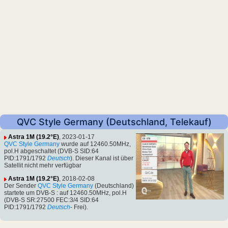
QVC Style Germany (Deutschland, Telekauf)
Astra 1M (19.2°E)
, 2023-01-17
QVC Style Germany
wurde auf 12460.50MHz,
pol.H abgeschaltet (DVB-S SID:64
PID:1791/1792
Deutsch
). Dieser Kanal ist über
Satellit nicht mehr verfügbar
Astra 1M (19.2°E)
, 2018-02-08
Der Sender
QVC Style Germany
(Deutschland)
startete um DVB-S : auf 12460.50MHz, pol.H
(DVB-S SR:27500 FEC:3/4 SID:64
PID:1791/1792
Deutsch
- Frei).