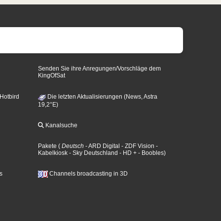
Senden Sie ihre Anregungen/Vorschläge dem
KingOfSat
 Hotbird
Die letzten Aktualisierungen (News, Astra
19,2°E)
Kanalsuche
Pakete
(
Deutsch
- ARD Digital
- ZDF Vision
-
Kabelkiosk
- Sky Deutschland
- HD +
- Boobles
)
s
Channels broadcasting in 3D