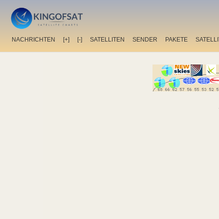
NACHRICHTEN
[+]
[-]
SATELLITEN
SENDER
PAKETE
SATELL