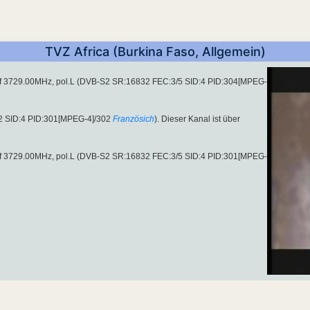
TVZ Africa (Burkina Faso, Allgemein)
auf 3729.00MHz, pol.L (DVB-S2 SR:16832 FEC:3/5 SID:4 PID:304[MPEG-
2 SID:4 PID:301[MPEG-4]/302
Französich
). Dieser Kanal ist über
auf 3729.00MHz, pol.L (DVB-S2 SR:16832 FEC:3/5 SID:4 PID:301[MPEG-