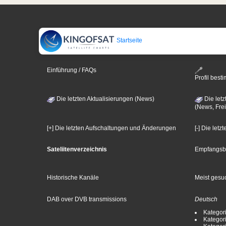
Startseite
Einführung / FAQs
Profil bes
Die letzten Aktualisierungen (News)
Die letz
(News, Frei
[+] Die letzten Aufschaltungen und Änderungen
[-] Die let
Sateliitenverzeichnis
Empfangsb
Historische Kanäle
Meist gesuc
DAB over DVB transmissions
Deutsch
Kategori
Kategori