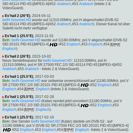
SID:40114 PID:451[MPEG-4]/452
Arabisch
,453
Arabisch
(Irdeto 2 &
VideoGuard).
Es'hail 2 (26°E)
, 2024-04-11
beIN Gourmet HD
wurde auf 11310.00MHz, pol.H abgeschaltet (DVB-S2
SID:40114 PID:451[MPEG-4]/452
Arabisch
,453
Arabisch
). Dieser Kanal ist über
Satellit nicht mehr verfügbar
Es'hail 1 (25.5°E)
, 2023-11-01
BeIn
:
beIN Gourmet HD
wurde auf 11180.00MHz, pol.V abgeschaltet (DVB-S2
SID:20101 PID:451[MPEG-4]
/452
Englisch
,453
Englisch
,454
Englisch
)
Es'hail 2 (26°E)
, 2023-10-02
Neue Sendefrequenz für
beIN Gourmet HD
: 11310.00MHz, pol.H
(11310.00MHz, pol.H SR:27500 FEC:2/3 SID:40114 PID:451[MPEG-4]/452
Arabisch
,453
Arabisch
- Irdeto 2 & VideoGuard).
Es'hail 1 (25.5°E)
, 2017-03-03
BeIn
:
beIN Gourmet HD
war zeitweise unverschlüsselt auf 11180.00MHz, pol.V
SR:27500 FEC:2/3 SID:20101 PID:451[MPEG-4]
/452
Englisch
,453
Englisch
,454
Englisch
(Irdeto 2 & VideoGuard).
Es'hail 1 (25.5°E)
, 2017-02-28
BeIn
:
beIN Gourmet HD
(Katar) sendet jetzt uncodiert (11180.00MHz, pol.V
SR:27500 FEC:2/3 SID:20101 PID:451[MPEG-4]
/452
Englisch
,453
Englisch
,454
Englisch
).
Es'hail 1 (25.5°E)
, 2017-02-16
BeIn
: Der Sender
beIN Gourmet HD
(Katar) startete um DVB-S2 : auf
11180.00MHz, pol.V (DVB-S2 SR:27500 FEC:2/3 SID:20101 PID:451[MPEG-4]
/452
Englisch
,453
Englisch
,454
Englisch
- Irdeto 2 & VideoGuard).