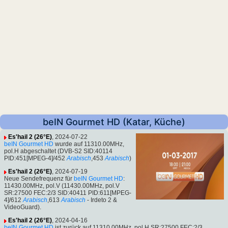
beIN Gourmet HD (Katar, Küche)
Es'hail 2 (26°E)
, 2024-07-22
beIN Gourmet HD
wurde auf 11310.00MHz,
pol.H abgeschaltet (DVB-S2 SID:40114
PID:451[MPEG-4]/452
Arabisch
,453
Arabisch
)
Es'hail 2 (26°E)
, 2024-07-19
Neue Sendefrequenz für
beIN Gourmet HD
:
11430.00MHz, pol.V (11430.00MHz, pol.V
SR:27500 FEC:2/3 SID:40411 PID:611[MPEG-
4]/612
Arabisch
,613
Arabisch
- Irdeto 2 &
VideoGuard).
Es'hail 2 (26°E)
, 2024-04-16
beIN Gourmet HD
ist zurück auf 11310.00MHz, pol.H SR:27500 FEC:2/3