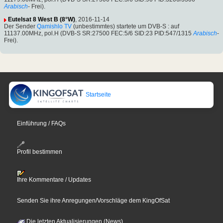
Arabisch
- Frei).
Eutelsat 8 West B (8°W)
, 2016-11-14
Der Sender
Qamishlo TV
(unbestimmtes) startete um DVB-S : auf
11137.00MHz, pol.H (DVB-S SR:27500 FEC:5/6 SID:23 PID:547/1315
Arabisch
-
Frei).
Startseite
Einführung / FAQs
Profil bestimmen
Ihre Kommentare / Updates
Senden Sie ihre Anregungen/Vorschläge dem KingOfSat
Die letzten Aktualisierungen (News)