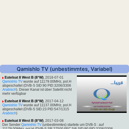
Qamishlo TV (unbestimmtes, Variabel)
Eutelsat 8 West B (8°W)
, 2018-07-01
Qamishlo TV
wurde auf 11179.00MHz, pol.H
abgeschaltet (DVB-S SID:90 PID:3206/3306
Arabisch
). Dieser Kanal ist über Satellit nicht
mehr verfügbar
Eutelsat 8 West B (8°W)
, 2017-04-12
Qamishlo TV
wurde auf 11137.00MHz, pol.H
abgeschaltet (DVB-S SID:23 PID:547/1315
Arabisch
)
Eutelsat 8 West B (8°W)
, 2017-03-08
Der Sender
Qamishlo TV
(unbestimmtes) startete um DVB-S : auf
11179.00MHz, pol.H (DVB-S SR:27500 FEC:5/6 SID:90 PID:3206/3306