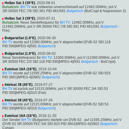
Hellas Sat 3 (39°E)
, 2020-08-01
Bulsatcom
:
BH TV
war zeitweise unverschlüsselt auf 12482.00MHz, pol.V
SR:30000 FEC:7/8 SID:381 PID:481/581
Bulgarisch
(BulCrypt & Nagravision 3).
Hellas Sat 3 (39°E)
, 2020-07-21
Bulsatcom
: Neue Sendefrequenz für
BH TV
: 12482.00MHz, pol.V
(12482.00MHz, pol.V SR:30000 FEC:7/8 SID:381 PID:481/581
Bulgarisch
-
Frei).
BulgariaSat (1.9°E)
, 2020-06-30
BH TV
wurde auf 12360.00MHz, pol.V abgeschaltet (DVB-S2 SID:118
PID:590[MPEG-4]/591
Bulgarisch
)
BulgariaSat (1.9°E)
, 2020-06-02
Neue Sendefrequenz für
BH TV
: 12360.00MHz, pol.V (12360.00MHz, pol.V
SR:30000 FEC:2/3 SID:118 PID:590[MPEG-4]/591
Bulgarisch
- BulCrypt).
Eutelsat 16A (16°E)
, 2019-10-04
BH TV
wurde auf 11595.25MHz, pol.V abgeschaltet (DVB-S2 SID:925
PID:3801[MPEG-4]/3802
Bulgarisch
)
Intelsat 38 (45°E)
, 2019-07-27
BH TV
ist zurück auf 11515.00MHz, pol.V SR:30000 FEC:3/4 SID:53
PID:300[MPEG-4]/310 (Frei).
Intelsat 38 (45°E)
, 2019-07-26
BH TV
wurde auf 11515.00MHz, pol.V abgeschaltet (DVB-S2 SID:53
PID:300[MPEG-4]/310
Bulgarisch
)
Eutelsat 16A (16°E)
, 2018-11-30
Der Sender
BH TV
(Bulgarien) startete um DVB-S2 : auf 11595.25MHz, pol.V
(DVB-S2 SR:30000 FEC:5/6 SID:925 PID:3801[MPEG-4]/3802
Bulgarisch
-
Conax).