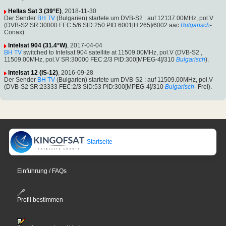
Hellas Sat 3 (39°E)
, 2018-11-30
Der Sender
BH TV
(Bulgarien) startete um DVB-S2 : auf 12137.00MHz, pol.V
(DVB-S2 SR:30000 FEC:5/6 SID:250 PID:6001[H.265]/6002 aac
Bulgarisch
-
Conax).
Intelsat 904 (31.4°W)
, 2017-04-04
BH TV
switched to Intelsat 904 satellite at 11509.00MHz, pol.V (DVB-S2 ,
11509.00MHz, pol.V SR:30000 FEC:2/3 PID:300[MPEG-4]/310
Bulgarisch
).
Intelsat 12 (IS-12)
, 2016-09-28
Der Sender
BH TV
(Bulgarien) startete um DVB-S2 : auf 11509.00MHz, pol.V
(DVB-S2 SR:23333 FEC:2/3 SID:53 PID:300[MPEG-4]/310
Bulgarisch
- Frei).
Startseite
Einführung / FAQs
Profil bestimmen