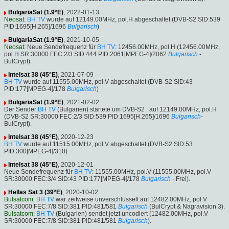
BulgariaSat (1.9°E)
, 2022-01-13
Neosat
:
BH TV
wurde auf 12149.00MHz, pol.H abgeschaltet (DVB-S2 SID:539
PID:1695[H.265]/1696
Bulgarisch
)
BulgariaSat (1.9°E)
, 2021-10-05
Neosat
: Neue Sendefrequenz für
BH TV
: 12456.00MHz, pol.H (12456.00MHz,
pol.H SR:30000 FEC:2/3 SID:444 PID:2061[MPEG-4]/2062
Bulgarisch
-
BulCrypt).
Intelsat 38 (45°E)
, 2021-07-09
BH TV
wurde auf 11555.00MHz, pol.V abgeschaltet (DVB-S2 SID:43
PID:177[MPEG-4]/178
Bulgarisch
)
BulgariaSat (1.9°E)
, 2021-02-02
Der Sender
BH TV
(Bulgarien) startete um DVB-S2 : auf 12149.00MHz, pol.H
(DVB-S2 SR:30000 FEC:2/3 SID:539 PID:1695[H.265]/1696
Bulgarisch
-
BulCrypt).
Intelsat 38 (45°E)
, 2020-12-23
BH TV
wurde auf 11515.00MHz, pol.V abgeschaltet (DVB-S2 SID:53
PID:300[MPEG-4]/310)
Intelsat 38 (45°E)
, 2020-12-01
Neue Sendefrequenz für
BH TV
: 11555.00MHz, pol.V (11555.00MHz, pol.V
SR:30000 FEC:3/4 SID:43 PID:177[MPEG-4]/178
Bulgarisch
- Frei).
Hellas Sat 3 (39°E)
, 2020-10-02
Bulsatcom
:
BH TV
war zeitweise unverschlüsselt auf 12482.00MHz, pol.V
SR:30000 FEC:7/8 SID:381 PID:481/581
Bulgarisch
(BulCrypt & Nagravision 3).
Bulsatcom
:
BH TV
(Bulgarien) sendet jetzt uncodiert (12482.00MHz, pol.V
SR:30000 FEC:7/8 SID:381 PID:481/581
Bulgarisch
).