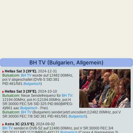
BH TV (Bulgarien, Allgemein)
Hellas Sat 3 (39°E)
, 2024-12-31
Bulsatcom
:
BH TV
wurde auf 12482.00MHz,
pol.V abgeschaltet (DVB-S SID:381
PID:481/581
Bulgarisch
)
Hellas Sat 3 (39°E)
, 2024-10-10
Bulsatcom
: Neue Sendefrequenz für
BH TV
:
12194.00MHz, pol.H (12194.00MHz, pol.H
SR:30000 FEC:5/6 SID:325 PID:860[MPEG-
4]/861 aac
Bulgarisch
- Frei).
Bulsatcom
:
BH TV
(Bulgarien) sendet jetzt uncodiert (12482.00MHz, pol.V
SR:30000 FEC:7/8 SID:381 PID:481/581
Bulgarisch
).
Astra 3C (23.5°E)
, 2024-09-02
BH TV
sendet in DVB-S2 auf 12480.00MHz, pol.V SR:30000 FEC:3/4
SID:20112 PID:1121[MPEG-4]/1122
Bulgarisch
(Conax & Nagravision 3).