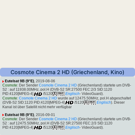
Cosmote Cinema 2 HD (Griechenland, Kino)
Eutelsat 9B (9°E)
, 2019-08-06
Cosmote
: Der Sender
Cosmote Cinema 2 HD
(Griechenland) startete um DVB-
S2 : auf 11938.00MHz, pol.H (DVB-S2 SR:27500 FEC:2/3 SID:1120
PID:4120[MPEG-4]
/5120
Englisch
- VideoGuard).
Cosmote
:
Cosmote Cinema 2 HD
wurde auf 12475.50MHz, pol.H abgeschaltet
(DVB-S2 SID:1120 PID:4120[MPEG-4]
/5120
Englisch
). Dieser
Kanal ist über Satellit nicht mehr verfügbar
Eutelsat 9B (9°E)
, 2016-09-01
Cosmote
: Der Sender
Cosmote Cinema 2 HD
(Griechenland) startete um DVB-
S2 : auf 12475.50MHz, pol.H (DVB-S2 SR:27500 FEC:2/3 SID:1120
PID:4120[MPEG-4]
/5120
Englisch
- VideoGuard).