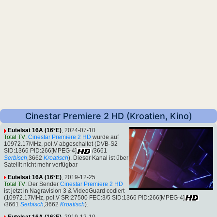
Cinestar Premiere 2 HD (Kroatien, Kino)
Eutelsat 16A (16°E)
, 2024-07-10
Total TV
:
Cinestar Premiere 2 HD
wurde auf
10972.17MHz, pol.V abgeschaltet (DVB-S2
SID:1366 PID:266[MPEG-4]
/3661
Serbisch
,3662
Kroatisch
). Dieser Kanal ist über
Satellit nicht mehr verfügbar
Eutelsat 16A (16°E)
, 2019-12-25
Total TV
: Der Sender
Cinestar Premiere 2 HD
ist jetzt in Nagravision 3 & VideoGuard codiert
(10972.17MHz, pol.V SR:27500 FEC:3/5 SID:1366 PID:266[MPEG-4]
/3661
Serbisch
,3662
Kroatisch
).
Eutelsat 16A (16°E)
, 2019-12-10