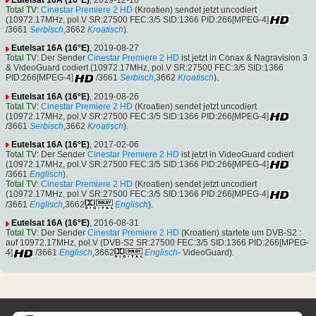
Total TV
:
Cinestar Premiere 2 HD
(Kroatien) sendet jetzt uncodiert
(10972.17MHz, pol.V SR:27500 FEC:3/5 SID:1366 PID:266[MPEG-4]
/3661
Serbisch
,3662
Kroatisch
).
Eutelsat 16A (16°E)
, 2019-08-27
Total TV
: Der Sender
Cinestar Premiere 2 HD
ist jetzt in Conax & Nagravision 3
& VideoGuard codiert (10972.17MHz, pol.V SR:27500 FEC:3/5 SID:1366
PID:266[MPEG-4]
/3661
Serbisch
,3662
Kroatisch
).
Eutelsat 16A (16°E)
, 2019-08-26
Total TV
:
Cinestar Premiere 2 HD
(Kroatien) sendet jetzt uncodiert
(10972.17MHz, pol.V SR:27500 FEC:3/5 SID:1366 PID:266[MPEG-4]
/3661
Serbisch
,3662
Kroatisch
).
Eutelsat 16A (16°E)
, 2017-02-06
Total TV
: Der Sender
Cinestar Premiere 2 HD
ist jetzt in VideoGuard codiert
(10972.17MHz, pol.V SR:27500 FEC:3/5 SID:1366 PID:266[MPEG-4]
/3661
Englisch
).
Total TV
:
Cinestar Premiere 2 HD
(Kroatien) sendet jetzt uncodiert
(10972.17MHz, pol.V SR:27500 FEC:3/5 SID:1366 PID:266[MPEG-4]
/3661
Englisch
,3662
Englisch
).
Eutelsat 16A (16°E)
, 2016-08-31
Total TV
: Der Sender
Cinestar Premiere 2 HD
(Kroatien) startete um DVB-S2 :
auf 10972.17MHz, pol.V (DVB-S2 SR:27500 FEC:3/5 SID:1366 PID:266[MPEG-
4]
/3661
Englisch
,3662
Englisch
- VideoGuard).