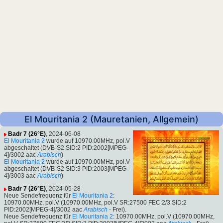
El Mouritania 2 (Mauretanien, Allgemein)
Badr 7 (26°E)
, 2024-06-08
El Mouritania 2
wurde auf 10970.00MHz, pol.V
abgeschaltet (DVB-S2 SID:2 PID:2002[MPEG-
4]/3002 aac
Arabisch
)
El Mouritania 2
wurde auf 10970.00MHz, pol.V
abgeschaltet (DVB-S2 SID:3 PID:2003[MPEG-
4]/3003 aac
Arabisch
)
Badr 7 (26°E)
, 2024-05-28
Neue Sendefrequenz für
El Mouritania 2
:
10970.00MHz, pol.V (10970.00MHz, pol.V SR:27500 FEC:2/3 SID:2
PID:2002[MPEG-4]/3002 aac
Arabisch
- Frei).
Neue Sendefrequenz für
El Mouritania 2
: 10970.00MHz, pol.V (10970.00MHz,