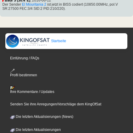
Badr 5 (30.4°E)
, 2016-06-12
Der Sender
El Mouritania 2
ist jetzt in BISS codiert (10850.00MHz, pol.V
SR:27500 FEC:3/4 SID:2 PID:210/220).
Startseite
Einführung / FAQs
Profil bestimmen
Ihre Kommentare / Updates
Senden Sie ihre Anregungen/Vorschläge dem KingOfSat
Die letzten Aktualisierungen (News)
Die letzten Aktualisierungen