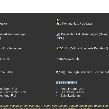
Ihre Kommentare / Updates
timmen
ten Aktualisierungen
Die letzten Aktualisierungen (News,
)
13°E)
zten Abschaltungen
Zur Zeit nicht codierte Kanäle (5)
erichte
Kanalverzeichnis
hte Bilder
Ultra High Definition TV Channel
e: Sport, Frei
Feed Frequenzen
e: Nachrichten, Frei
Die letzten Feeds
e: Kino, Frei
Satellitenforum
ngOfSat, except contents shown in some screenshots that belong to their respective 