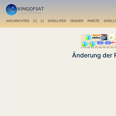
NACHRICHTEN
[+]
[-]
SATELLITEN
SENDER
PAKETE
SATELL
Änderung der R