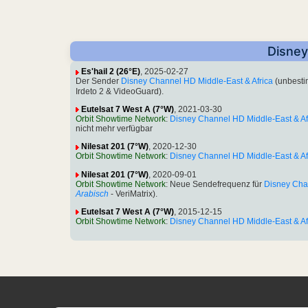
Disney
Es'hail 2 (26°E)
, 2025-02-27
Der Sender
Disney Channel HD Middle-East & Africa
(unbesti
Irdeto 2 & VideoGuard).
Eutelsat 7 West A (7°W)
, 2021-03-30
Orbit Showtime Network
:
Disney Channel HD Middle-East & Af
nicht mehr verfügbar
Nilesat 201 (7°W)
, 2020-12-30
Orbit Showtime Network
:
Disney Channel HD Middle-East & Af
Nilesat 201 (7°W)
, 2020-09-01
Orbit Showtime Network
: Neue Sendefrequenz für
Disney Chan
Arabisch
- VeriMatrix).
Eutelsat 7 West A (7°W)
, 2015-12-15
Orbit Showtime Network
:
Disney Channel HD Middle-East & Af