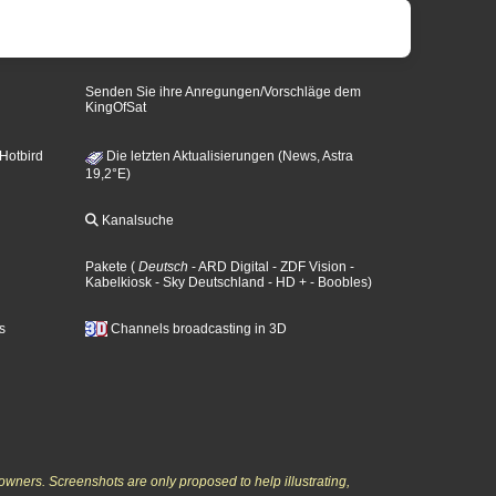
Senden Sie ihre Anregungen/Vorschläge dem
KingOfSat
 Hotbird
Die letzten Aktualisierungen (News, Astra
19,2°E)
Kanalsuche
Pakete
(
Deutsch
- ARD Digital
- ZDF Vision
-
Kabelkiosk
- Sky Deutschland
- HD +
- Boobles
)
s
Channels broadcasting in 3D
owners. Screenshots are only proposed to help illustrating,