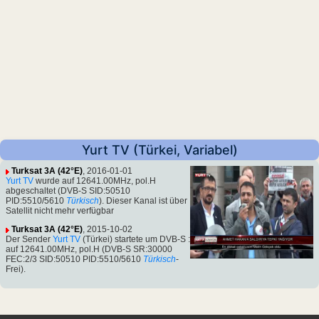
Yurt TV (Türkei, Variabel)
Turksat 3A (42°E)
, 2016-01-01
Yurt TV
wurde auf 12641.00MHz, pol.H
abgeschaltet (DVB-S SID:50510
PID:5510/5610
Türkisch
). Dieser Kanal ist über
Satellit nicht mehr verfügbar
Turksat 3A (42°E)
, 2015-10-02
Der Sender
Yurt TV
(Türkei) startete um DVB-S :
auf 12641.00MHz, pol.H (DVB-S SR:30000
FEC:2/3 SID:50510 PID:5510/5610
Türkisch
-
Frei).