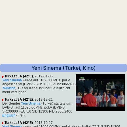
Yeni Sinema (Türkei, Kino)
Turksat 3A (42°E)
, 2019-01-05
Yeni Sinema
wurde auf 11096.00MHz, pol.V
abgeschaltet (DVB-S SID:11306 PID:2306/2406
Türkisch
). Dieser Kanal ist über Satellit nicht
mehr verfügbar
Turksat 3A (42°E)
, 2018-12-21
Der Sender
Yeni Sinema
(Türkei) startete um
DVB-S : auf 11096.00MHz, pol.V (DVB-S
SR:30000 FEC:5/6 SID:11306 PID:2306/2406
Englisch
- Frei).
Turksat 3A (42°E)
, 2018-10-27
Yeni Sinema
wurde auf 11096.00MHz, pol.V abgeschaltet (DVB-S SID:11306