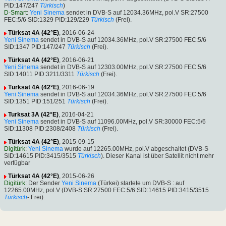
PID:147/247
Türkisch
)
D-Smart
:
Yeni Sinema
sendet in DVB-S auf 12034.36MHz, pol.V SR:27500
FEC:5/6 SID:1329 PID:129/229
Türkisch
(Frei).
Türksat 4A (42°E)
, 2016-06-24
Yeni Sinema
sendet in DVB-S auf 12034.36MHz, pol.V SR:27500 FEC:5/6
SID:1347 PID:147/247
Türkisch
(Frei).
Türksat 4A (42°E)
, 2016-06-21
Yeni Sinema
sendet in DVB-S auf 12303.00MHz, pol.V SR:27500 FEC:5/6
SID:14011 PID:3211/3311
Türkisch
(Frei).
Türksat 4A (42°E)
, 2016-06-19
Yeni Sinema
sendet in DVB-S auf 12034.36MHz, pol.V SR:27500 FEC:5/6
SID:1351 PID:151/251
Türkisch
(Frei).
Turksat 3A (42°E)
, 2016-04-21
Yeni Sinema
sendet in DVB-S auf 11096.00MHz, pol.V SR:30000 FEC:5/6
SID:11308 PID:2308/2408
Türkisch
(Frei).
Türksat 4A (42°E)
, 2015-09-15
Digitürk
:
Yeni Sinema
wurde auf 12265.00MHz, pol.V abgeschaltet (DVB-S
SID:14615 PID:3415/3515
Türkisch
). Dieser Kanal ist über Satellit nicht mehr
verfügbar
Türksat 4A (42°E)
, 2015-06-26
Digitürk
: Der Sender
Yeni Sinema
(Türkei) startete um DVB-S : auf
12265.00MHz, pol.V (DVB-S SR:27500 FEC:5/6 SID:14615 PID:3415/3515
Türkisch
- Frei).