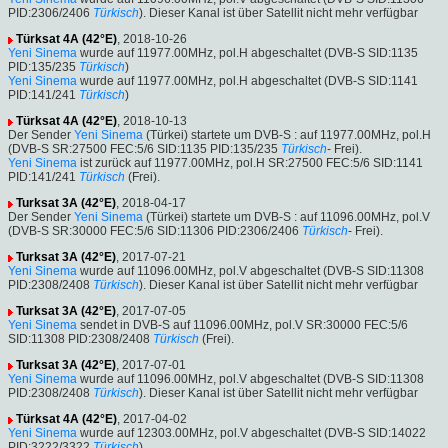
PID:2306/2406
Türkisch
). Dieser Kanal ist über Satellit nicht mehr verfügbar
Türksat 4A (42°E)
, 2018-10-26
Yeni Sinema
wurde auf 11977.00MHz, pol.H abgeschaltet (DVB-S SID:1135
PID:135/235
Türkisch
)
Yeni Sinema
wurde auf 11977.00MHz, pol.H abgeschaltet (DVB-S SID:1141
PID:141/241
Türkisch
)
Türksat 4A (42°E)
, 2018-10-13
Der Sender
Yeni Sinema
(Türkei) startete um DVB-S : auf 11977.00MHz, pol.H
(DVB-S SR:27500 FEC:5/6 SID:1135 PID:135/235
Türkisch
- Frei).
Yeni Sinema
ist zurück auf 11977.00MHz, pol.H SR:27500 FEC:5/6 SID:1141
PID:141/241
Türkisch
(Frei).
Turksat 3A (42°E)
, 2018-04-17
Der Sender
Yeni Sinema
(Türkei) startete um DVB-S : auf 11096.00MHz, pol.V
(DVB-S SR:30000 FEC:5/6 SID:11306 PID:2306/2406
Türkisch
- Frei).
Turksat 3A (42°E)
, 2017-07-21
Yeni Sinema
wurde auf 11096.00MHz, pol.V abgeschaltet (DVB-S SID:11308
PID:2308/2408
Türkisch
). Dieser Kanal ist über Satellit nicht mehr verfügbar
Turksat 3A (42°E)
, 2017-07-05
Yeni Sinema
sendet in DVB-S auf 11096.00MHz, pol.V SR:30000 FEC:5/6
SID:11308 PID:2308/2408
Türkisch
(Frei).
Turksat 3A (42°E)
, 2017-07-01
Yeni Sinema
wurde auf 11096.00MHz, pol.V abgeschaltet (DVB-S SID:11308
PID:2308/2408
Türkisch
). Dieser Kanal ist über Satellit nicht mehr verfügbar
Türksat 4A (42°E)
, 2017-04-02
Yeni Sinema
wurde auf 12303.00MHz, pol.V abgeschaltet (DVB-S SID:14022
PID:3222/3322
Türkisch
)