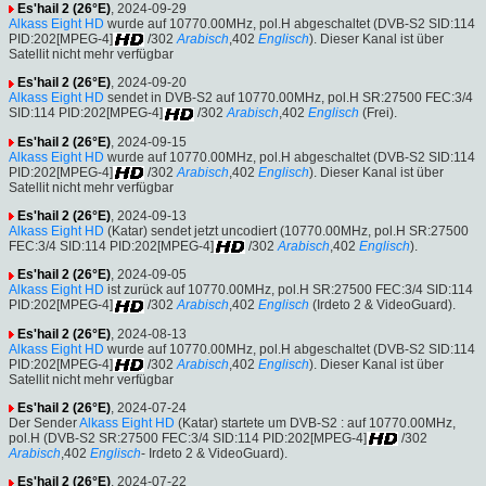
Es'hail 2 (26°E)
, 2024-09-29
Alkass Eight HD
wurde auf 10770.00MHz, pol.H abgeschaltet (DVB-S2 SID:114
PID:202[MPEG-4]
/302
Arabisch
,402
Englisch
). Dieser Kanal ist über
Satellit nicht mehr verfügbar
Es'hail 2 (26°E)
, 2024-09-20
Alkass Eight HD
sendet in DVB-S2 auf 10770.00MHz, pol.H SR:27500 FEC:3/4
SID:114 PID:202[MPEG-4]
/302
Arabisch
,402
Englisch
(Frei).
Es'hail 2 (26°E)
, 2024-09-15
Alkass Eight HD
wurde auf 10770.00MHz, pol.H abgeschaltet (DVB-S2 SID:114
PID:202[MPEG-4]
/302
Arabisch
,402
Englisch
). Dieser Kanal ist über
Satellit nicht mehr verfügbar
Es'hail 2 (26°E)
, 2024-09-13
Alkass Eight HD
(Katar) sendet jetzt uncodiert (10770.00MHz, pol.H SR:27500
FEC:3/4 SID:114 PID:202[MPEG-4]
/302
Arabisch
,402
Englisch
).
Es'hail 2 (26°E)
, 2024-09-05
Alkass Eight HD
ist zurück auf 10770.00MHz, pol.H SR:27500 FEC:3/4 SID:114
PID:202[MPEG-4]
/302
Arabisch
,402
Englisch
(Irdeto 2 & VideoGuard).
Es'hail 2 (26°E)
, 2024-08-13
Alkass Eight HD
wurde auf 10770.00MHz, pol.H abgeschaltet (DVB-S2 SID:114
PID:202[MPEG-4]
/302
Arabisch
,402
Englisch
). Dieser Kanal ist über
Satellit nicht mehr verfügbar
Es'hail 2 (26°E)
, 2024-07-24
Der Sender
Alkass Eight HD
(Katar) startete um DVB-S2 : auf 10770.00MHz,
pol.H (DVB-S2 SR:27500 FEC:3/4 SID:114 PID:202[MPEG-4]
/302
Arabisch
,402
Englisch
- Irdeto 2 & VideoGuard).
Es'hail 2 (26°E)
, 2024-07-22