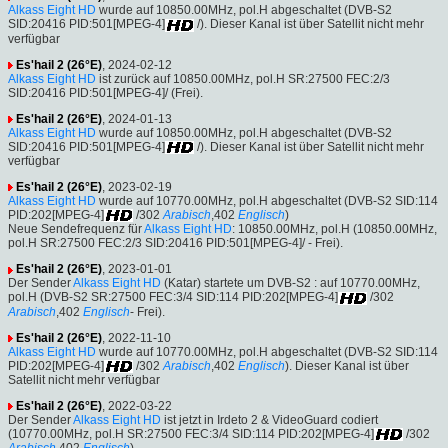
Alkass Eight HD
wurde auf 10850.00MHz, pol.H abgeschaltet (DVB-S2
SID:20416 PID:501[MPEG-4]
/). Dieser Kanal ist über Satellit nicht mehr
verfügbar
Es'hail 2 (26°E)
, 2024-02-12
Alkass Eight HD
ist zurück auf 10850.00MHz, pol.H SR:27500 FEC:2/3
SID:20416 PID:501[MPEG-4]/ (Frei).
Es'hail 2 (26°E)
, 2024-01-13
Alkass Eight HD
wurde auf 10850.00MHz, pol.H abgeschaltet (DVB-S2
SID:20416 PID:501[MPEG-4]
/). Dieser Kanal ist über Satellit nicht mehr
verfügbar
Es'hail 2 (26°E)
, 2023-02-19
Alkass Eight HD
wurde auf 10770.00MHz, pol.H abgeschaltet (DVB-S2 SID:114
PID:202[MPEG-4]
/302
Arabisch
,402
Englisch
)
Neue Sendefrequenz für
Alkass Eight HD
: 10850.00MHz, pol.H (10850.00MHz,
pol.H SR:27500 FEC:2/3 SID:20416 PID:501[MPEG-4]/ - Frei).
Es'hail 2 (26°E)
, 2023-01-01
Der Sender
Alkass Eight HD
(Katar) startete um DVB-S2 : auf 10770.00MHz,
pol.H (DVB-S2 SR:27500 FEC:3/4 SID:114 PID:202[MPEG-4]
/302
Arabisch
,402
Englisch
- Frei).
Es'hail 2 (26°E)
, 2022-11-10
Alkass Eight HD
wurde auf 10770.00MHz, pol.H abgeschaltet (DVB-S2 SID:114
PID:202[MPEG-4]
/302
Arabisch
,402
Englisch
). Dieser Kanal ist über
Satellit nicht mehr verfügbar
Es'hail 2 (26°E)
, 2022-03-22
Der Sender
Alkass Eight HD
ist jetzt in Irdeto 2 & VideoGuard codiert
(10770.00MHz, pol.H SR:27500 FEC:3/4 SID:114 PID:202[MPEG-4]
/302