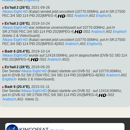
Arabisch
,402
Englisch
).
Es'hail 2 (26°E)
, 2021-09-26
Alkass Eight HD
(Katar) sendet jetzt uncodiert (10770.00MHz, pol.H SR:27500
FEC:3/4 SID:114 PID:202[MPEG-4]
/302
Arabisch
,402
Englisch
).
Es'hail 2 (26°E)
, 2019-10-24
Alkass Eight HD
war zeitweise unverschlüsselt auf 10770.00MHz, pol.H
SR:27500 FEC:3/4 SID:114 PID:202[MPEG-4]
/302
Arabisch
,402
Englisch
(Irdeto 2 & VideoGuard).
Alkass Eight HD
(Katar) sendet jetzt uncodiert (10770.00MHz, pol.H SR:27500
FEC:3/4 SID:114 PID:202[MPEG-4]/302
Arabisch
,402
Englisch
).
Badr 6 (20.4°E)
, 2019-10-14
Alkass Eight HD
wurde auf 12418.00MHz, pol.H abgeschaltet (DVB-S2 SID:114
PID:202[MPEG-4]
/302
Arabisch
,402)
Es'hail 2 (26°E)
, 2019-09-20
Der Sender
Alkass Eight HD
(Katar) startete um DVB-S2 : auf 10770.00MHz,
pol.H (DVB-S2 SR:27500 FEC:3/4 SID:114 PID:202[MPEG-4]/302
Arabisch
,402
Englisch
- Irdeto 2 & VideoGuard).
Badr 6 (20.4°E)
, 2015-01-11
Der Sender
Alkass Eight HD
(Katar) startete um DVB-S2 : auf 12418.00MHz,
pol.H (DVB-S2 SR:27500 FEC:5/6 SID:114 PID:202[MPEG-4]
/302
Arabisch
,402- Irdeto 2).