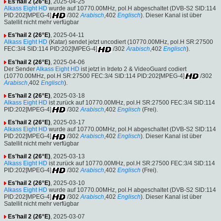
Es'hail 2 (26°E)
, 2025-04-25
Alkass Eight HD
wurde auf 10770.00MHz, pol.H abgeschaltet (DVB-S2 SID:114
PID:202[MPEG-4]
/302
Arabisch
,402
Englisch
). Dieser Kanal ist über
Satellit nicht mehr verfügbar
Es'hail 2 (26°E)
, 2025-04-11
Alkass Eight HD
(Katar) sendet jetzt uncodiert (10770.00MHz, pol.H SR:27500
FEC:3/4 SID:114 PID:202[MPEG-4]
/302
Arabisch
,402
Englisch
).
Es'hail 2 (26°E)
, 2025-04-06
Der Sender
Alkass Eight HD
ist jetzt in Irdeto 2 & VideoGuard codiert
(10770.00MHz, pol.H SR:27500 FEC:3/4 SID:114 PID:202[MPEG-4]
/302
Arabisch
,402
Englisch
).
Es'hail 2 (26°E)
, 2025-03-18
Alkass Eight HD
ist zurück auf 10770.00MHz, pol.H SR:27500 FEC:3/4 SID:114
PID:202[MPEG-4]
/302
Arabisch
,402
Englisch
(Frei).
Es'hail 2 (26°E)
, 2025-03-17
Alkass Eight HD
wurde auf 10770.00MHz, pol.H abgeschaltet (DVB-S2 SID:114
PID:202[MPEG-4]
/302
Arabisch
,402
Englisch
). Dieser Kanal ist über
Satellit nicht mehr verfügbar
Es'hail 2 (26°E)
, 2025-03-13
Alkass Eight HD
ist zurück auf 10770.00MHz, pol.H SR:27500 FEC:3/4 SID:114
PID:202[MPEG-4]
/302
Arabisch
,402
Englisch
(Frei).
Es'hail 2 (26°E)
, 2025-03-10
Alkass Eight HD
wurde auf 10770.00MHz, pol.H abgeschaltet (DVB-S2 SID:114
PID:202[MPEG-4]
/302
Arabisch
,402
Englisch
). Dieser Kanal ist über
Satellit nicht mehr verfügbar
Es'hail 2 (26°E)
, 2025-03-07