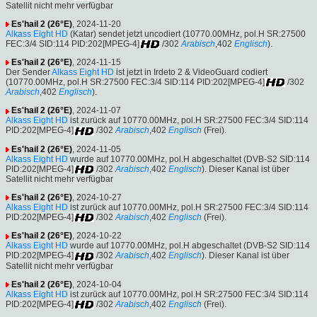
Satellit nicht mehr verfügbar
Es'hail 2 (26°E)
, 2024-11-20
Alkass Eight HD
(Katar) sendet jetzt uncodiert (10770.00MHz, pol.H SR:27500
FEC:3/4 SID:114 PID:202[MPEG-4]
/302
Arabisch
,402
Englisch
).
Es'hail 2 (26°E)
, 2024-11-15
Der Sender
Alkass Eight HD
ist jetzt in Irdeto 2 & VideoGuard codiert
(10770.00MHz, pol.H SR:27500 FEC:3/4 SID:114 PID:202[MPEG-4]
/302
Arabisch
,402
Englisch
).
Es'hail 2 (26°E)
, 2024-11-07
Alkass Eight HD
ist zurück auf 10770.00MHz, pol.H SR:27500 FEC:3/4 SID:114
PID:202[MPEG-4]
/302
Arabisch
,402
Englisch
(Frei).
Es'hail 2 (26°E)
, 2024-11-05
Alkass Eight HD
wurde auf 10770.00MHz, pol.H abgeschaltet (DVB-S2 SID:114
PID:202[MPEG-4]
/302
Arabisch
,402
Englisch
). Dieser Kanal ist über
Satellit nicht mehr verfügbar
Es'hail 2 (26°E)
, 2024-10-27
Alkass Eight HD
ist zurück auf 10770.00MHz, pol.H SR:27500 FEC:3/4 SID:114
PID:202[MPEG-4]
/302
Arabisch
,402
Englisch
(Frei).
Es'hail 2 (26°E)
, 2024-10-22
Alkass Eight HD
wurde auf 10770.00MHz, pol.H abgeschaltet (DVB-S2 SID:114
PID:202[MPEG-4]
/302
Arabisch
,402
Englisch
). Dieser Kanal ist über
Satellit nicht mehr verfügbar
Es'hail 2 (26°E)
, 2024-10-04
Alkass Eight HD
ist zurück auf 10770.00MHz, pol.H SR:27500 FEC:3/4 SID:114
PID:202[MPEG-4]
/302
Arabisch
,402
Englisch
(Frei).