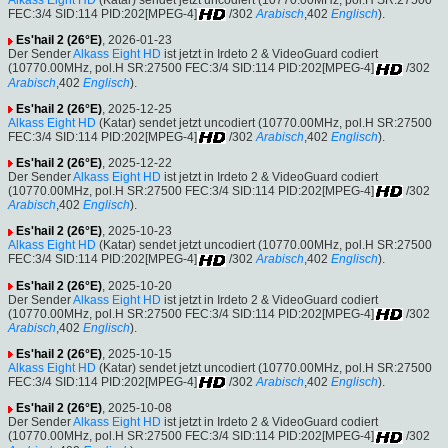
FEC:3/4 SID:114 PID:202[MPEG-4]
/302
Arabisch
,402
Englisch
).
Es'hail 2 (26°E)
, 2026-01-23
Der Sender
Alkass Eight HD
ist jetzt in Irdeto 2 & VideoGuard codiert
(10770.00MHz, pol.H SR:27500 FEC:3/4 SID:114 PID:202[MPEG-4]
/302
Arabisch
,402
Englisch
).
Es'hail 2 (26°E)
, 2025-12-25
Alkass Eight HD
(Katar) sendet jetzt uncodiert (10770.00MHz, pol.H SR:27500
FEC:3/4 SID:114 PID:202[MPEG-4]
/302
Arabisch
,402
Englisch
).
Es'hail 2 (26°E)
, 2025-12-22
Der Sender
Alkass Eight HD
ist jetzt in Irdeto 2 & VideoGuard codiert
(10770.00MHz, pol.H SR:27500 FEC:3/4 SID:114 PID:202[MPEG-4]
/302
Arabisch
,402
Englisch
).
Es'hail 2 (26°E)
, 2025-10-23
Alkass Eight HD
(Katar) sendet jetzt uncodiert (10770.00MHz, pol.H SR:27500
FEC:3/4 SID:114 PID:202[MPEG-4]
/302
Arabisch
,402
Englisch
).
Es'hail 2 (26°E)
, 2025-10-20
Der Sender
Alkass Eight HD
ist jetzt in Irdeto 2 & VideoGuard codiert
(10770.00MHz, pol.H SR:27500 FEC:3/4 SID:114 PID:202[MPEG-4]
/302
Arabisch
,402
Englisch
).
Es'hail 2 (26°E)
, 2025-10-15
Alkass Eight HD
(Katar) sendet jetzt uncodiert (10770.00MHz, pol.H SR:27500
FEC:3/4 SID:114 PID:202[MPEG-4]
/302
Arabisch
,402
Englisch
).
Es'hail 2 (26°E)
, 2025-10-08
Der Sender
Alkass Eight HD
ist jetzt in Irdeto 2 & VideoGuard codiert
(10770.00MHz, pol.H SR:27500 FEC:3/4 SID:114 PID:202[MPEG-4]
/302