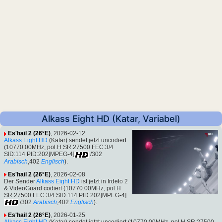
Alkass Eight HD (Katar, Variabel)
Es'hail 2 (26°E)
, 2026-02-12
Alkass Eight HD
(Katar) sendet jetzt uncodiert
(10770.00MHz, pol.H SR:27500 FEC:3/4
SID:114 PID:202[MPEG-4]
/302
Arabisch
,402
Englisch
).
Es'hail 2 (26°E)
, 2026-02-08
Der Sender
Alkass Eight HD
ist jetzt in Irdeto 2
& VideoGuard codiert (10770.00MHz, pol.H
SR:27500 FEC:3/4 SID:114 PID:202[MPEG-4]
/302
Arabisch
,402
Englisch
).
Es'hail 2 (26°E)
, 2026-01-25
Alkass Eight HD
(Katar) sendet jetzt uncodiert (10770.00MHz, pol.H SR:27500