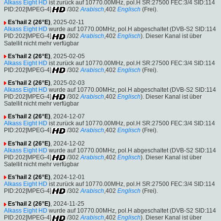
Alkass Eight HD
ist zurück auf 10770.00MHz, pol.H SR:27500 FEC:3/4 SID:114
PID:202[MPEG-4]
/302
Arabisch
,402
Englisch
(Frei).
Es'hail 2 (26°E)
, 2025-02-11
Alkass Eight HD
wurde auf 10770.00MHz, pol.H abgeschaltet (DVB-S2 SID:114
PID:202[MPEG-4]
/302
Arabisch
,402
Englisch
). Dieser Kanal ist über
Satellit nicht mehr verfügbar
Es'hail 2 (26°E)
, 2025-02-05
Alkass Eight HD
ist zurück auf 10770.00MHz, pol.H SR:27500 FEC:3/4 SID:114
PID:202[MPEG-4]
/302
Arabisch
,402
Englisch
(Frei).
Es'hail 2 (26°E)
, 2025-02-03
Alkass Eight HD
wurde auf 10770.00MHz, pol.H abgeschaltet (DVB-S2 SID:114
PID:202[MPEG-4]
/302
Arabisch
,402
Englisch
). Dieser Kanal ist über
Satellit nicht mehr verfügbar
Es'hail 2 (26°E)
, 2024-12-07
Alkass Eight HD
ist zurück auf 10770.00MHz, pol.H SR:27500 FEC:3/4 SID:114
PID:202[MPEG-4]
/302
Arabisch
,402
Englisch
(Frei).
Es'hail 2 (26°E)
, 2024-12-02
Alkass Eight HD
wurde auf 10770.00MHz, pol.H abgeschaltet (DVB-S2 SID:114
PID:202[MPEG-4]
/302
Arabisch
,402
Englisch
). Dieser Kanal ist über
Satellit nicht mehr verfügbar
Es'hail 2 (26°E)
, 2024-12-01
Alkass Eight HD
ist zurück auf 10770.00MHz, pol.H SR:27500 FEC:3/4 SID:114
PID:202[MPEG-4]
/302
Arabisch
,402
Englisch
(Frei).
Es'hail 2 (26°E)
, 2024-11-25
Alkass Eight HD
wurde auf 10770.00MHz, pol.H abgeschaltet (DVB-S2 SID:114
PID:202[MPEG-4]
/302
Arabisch
,402
Englisch
). Dieser Kanal ist über