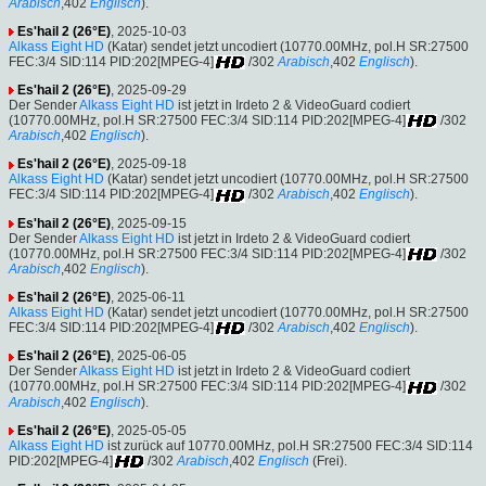
Arabisch
,402
Englisch
).
Es'hail 2 (26°E)
, 2025-10-03
Alkass Eight HD
(Katar) sendet jetzt uncodiert (10770.00MHz, pol.H SR:27500
FEC:3/4 SID:114 PID:202[MPEG-4]
/302
Arabisch
,402
Englisch
).
Es'hail 2 (26°E)
, 2025-09-29
Der Sender
Alkass Eight HD
ist jetzt in Irdeto 2 & VideoGuard codiert
(10770.00MHz, pol.H SR:27500 FEC:3/4 SID:114 PID:202[MPEG-4]
/302
Arabisch
,402
Englisch
).
Es'hail 2 (26°E)
, 2025-09-18
Alkass Eight HD
(Katar) sendet jetzt uncodiert (10770.00MHz, pol.H SR:27500
FEC:3/4 SID:114 PID:202[MPEG-4]
/302
Arabisch
,402
Englisch
).
Es'hail 2 (26°E)
, 2025-09-15
Der Sender
Alkass Eight HD
ist jetzt in Irdeto 2 & VideoGuard codiert
(10770.00MHz, pol.H SR:27500 FEC:3/4 SID:114 PID:202[MPEG-4]
/302
Arabisch
,402
Englisch
).
Es'hail 2 (26°E)
, 2025-06-11
Alkass Eight HD
(Katar) sendet jetzt uncodiert (10770.00MHz, pol.H SR:27500
FEC:3/4 SID:114 PID:202[MPEG-4]
/302
Arabisch
,402
Englisch
).
Es'hail 2 (26°E)
, 2025-06-05
Der Sender
Alkass Eight HD
ist jetzt in Irdeto 2 & VideoGuard codiert
(10770.00MHz, pol.H SR:27500 FEC:3/4 SID:114 PID:202[MPEG-4]
/302
Arabisch
,402
Englisch
).
Es'hail 2 (26°E)
, 2025-05-05
Alkass Eight HD
ist zurück auf 10770.00MHz, pol.H SR:27500 FEC:3/4 SID:114
PID:202[MPEG-4]
/302
Arabisch
,402
Englisch
(Frei).