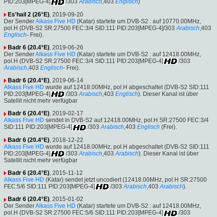
PID:203[MPEG-4]
/303
Arabisch
,403
Englisch
)
Es'hail 2 (26°E)
, 2019-09-20
Der Sender
Alkass Five HD
(Katar) startete um DVB-S2 : auf 10770.00MHz,
pol.H (DVB-S2 SR:27500 FEC:3/4 SID:111 PID:203[MPEG-4]/303
Arabisch
,403
Englisch
- Frei).
Badr 6 (20.4°E)
, 2019-06-26
Der Sender
Alkass Five HD
(Katar) startete um DVB-S2 : auf 12418.00MHz,
pol.H (DVB-S2 SR:27500 FEC:3/4 SID:111 PID:203[MPEG-4]
/303
Arabisch
,403
Englisch
- Frei).
Badr 6 (20.4°E)
, 2019-06-14
Alkass Five HD
wurde auf 12418.00MHz, pol.H abgeschaltet (DVB-S2 SID:111
PID:203[MPEG-4]
/303
Arabisch
,403
Englisch
). Dieser Kanal ist über
Satellit nicht mehr verfügbar
Badr 6 (20.4°E)
, 2019-02-17
Alkass Five HD
sendet in DVB-S2 auf 12418.00MHz, pol.H SR:27500 FEC:3/4
SID:111 PID:203[MPEG-4]
/303
Arabisch
,403
Englisch
(Frei).
Badr 6 (20.4°E)
, 2018-12-22
Alkass Five HD
wurde auf 12418.00MHz, pol.H abgeschaltet (DVB-S2 SID:111
PID:203[MPEG-4]
/303
Arabisch
,403
Arabisch
). Dieser Kanal ist über
Satellit nicht mehr verfügbar
Badr 6 (20.4°E)
, 2015-11-12
Alkass Five HD
(Katar) sendet jetzt uncodiert (12418.00MHz, pol.H SR:27500
FEC:5/6 SID:111 PID:203[MPEG-4]
/303
Arabisch
,403
Arabisch
).
Badr 6 (20.4°E)
, 2015-01-02
Der Sender
Alkass Five HD
(Katar) startete um DVB-S2 : auf 12418.00MHz,
pol.H (DVB-S2 SR:27500 FEC:5/6 SID:111 PID:203[MPEG-4]
/303