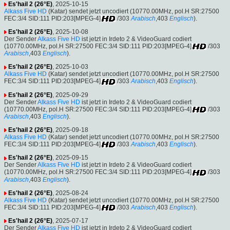
Es'hail 2 (26°E)
, 2025-10-15
Alkass Five HD
(Katar) sendet jetzt uncodiert (10770.00MHz, pol.H SR:27500
FEC:3/4 SID:111 PID:203[MPEG-4]
/303
Arabisch
,403
Englisch
).
Es'hail 2 (26°E)
, 2025-10-08
Der Sender
Alkass Five HD
ist jetzt in Irdeto 2 & VideoGuard codiert
(10770.00MHz, pol.H SR:27500 FEC:3/4 SID:111 PID:203[MPEG-4]
/303
Arabisch
,403
Englisch
).
Es'hail 2 (26°E)
, 2025-10-03
Alkass Five HD
(Katar) sendet jetzt uncodiert (10770.00MHz, pol.H SR:27500
FEC:3/4 SID:111 PID:203[MPEG-4]
/303
Arabisch
,403
Englisch
).
Es'hail 2 (26°E)
, 2025-09-29
Der Sender
Alkass Five HD
ist jetzt in Irdeto 2 & VideoGuard codiert
(10770.00MHz, pol.H SR:27500 FEC:3/4 SID:111 PID:203[MPEG-4]
/303
Arabisch
,403
Englisch
).
Es'hail 2 (26°E)
, 2025-09-18
Alkass Five HD
(Katar) sendet jetzt uncodiert (10770.00MHz, pol.H SR:27500
FEC:3/4 SID:111 PID:203[MPEG-4]
/303
Arabisch
,403
Englisch
).
Es'hail 2 (26°E)
, 2025-09-15
Der Sender
Alkass Five HD
ist jetzt in Irdeto 2 & VideoGuard codiert
(10770.00MHz, pol.H SR:27500 FEC:3/4 SID:111 PID:203[MPEG-4]
/303
Arabisch
,403
Englisch
).
Es'hail 2 (26°E)
, 2025-08-24
Alkass Five HD
(Katar) sendet jetzt uncodiert (10770.00MHz, pol.H SR:27500
FEC:3/4 SID:111 PID:203[MPEG-4]
/303
Arabisch
,403
Englisch
).
Es'hail 2 (26°E)
, 2025-07-17
Der Sender
Alkass Five HD
ist jetzt in Irdeto 2 & VideoGuard codiert