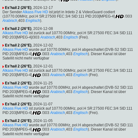
Es'hail 2 (26°E)
, 2024-12-17
Der Sender
Alkass Five HD
ist jetzt in Irdeto 2 & VideoGuard codiert
(10770.00MHz, pol.H SR:27500 FEC:3/4 SID:111 PID:203[MPEG-4]
/303
Arabisch
,403
Englisch
).
Es'hail 2 (26°E)
, 2024-12-08
Alkass Five HD
ist zurück auf 10770.00MHz, pol.H SR:27500 FEC:3/4 SID:111
PID:203[MPEG-4]/303
Arabisch
,403
Englisch
(Frei).
Es'hail 2 (26°E)
, 2024-12-02
Alkass Five HD
wurde auf 10770.00MHz, pol.H abgeschaltet (DVB-S2 SID:111
PID:203[MPEG-4]
/303
Arabisch
,403
Englisch
). Dieser Kanal ist über
Satellit nicht mehr verfügbar
Es'hail 2 (26°E)
, 2024-12-01
Alkass Five HD
ist zurück auf 10770.00MHz, pol.H SR:27500 FEC:3/4 SID:111
PID:203[MPEG-4]
/303
Arabisch
,403
Englisch
(Frei).
Es'hail 2 (26°E)
, 2024-11-25
Alkass Five HD
wurde auf 10770.00MHz, pol.H abgeschaltet (DVB-S2 SID:111
PID:203[MPEG-4]
/303
Arabisch
,403
Englisch
). Dieser Kanal ist über
Satellit nicht mehr verfügbar
Es'hail 2 (26°E)
, 2024-11-07
Alkass Five HD
ist zurück auf 10770.00MHz, pol.H SR:27500 FEC:3/4 SID:111
PID:203[MPEG-4]
/303
Arabisch
,403
Englisch
(Frei).
Es'hail 2 (26°E)
, 2024-11-05
Alkass Five HD
wurde auf 10770.00MHz, pol.H abgeschaltet (DVB-S2 SID:111
PID:203[MPEG-4]
/303
Arabisch
,403
Englisch
). Dieser Kanal ist über
Satellit nicht mehr verfügbar