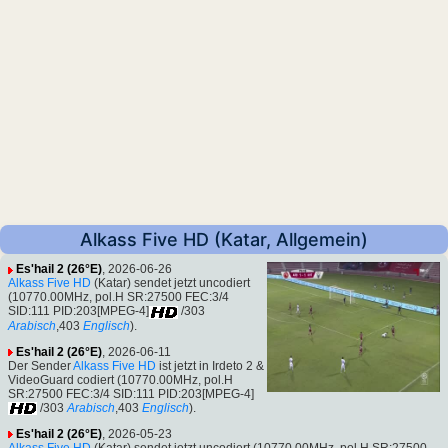
Alkass Five HD (Katar, Allgemein)
Es'hail 2 (26°E)
, 2026-06-26
Alkass Five HD
(Katar) sendet jetzt uncodiert
(10770.00MHz, pol.H SR:27500 FEC:3/4
SID:111 PID:203[MPEG-4]
/303
Arabisch
,403
Englisch
).
Es'hail 2 (26°E)
, 2026-06-11
Der Sender
Alkass Five HD
ist jetzt in Irdeto 2 &
VideoGuard codiert (10770.00MHz, pol.H
SR:27500 FEC:3/4 SID:111 PID:203[MPEG-4]
/303
Arabisch
,403
Englisch
).
Es'hail 2 (26°E)
, 2026-05-23
Alkass Five HD
(Katar) sendet jetzt uncodiert (10770.00MHz, pol.H SR:27500