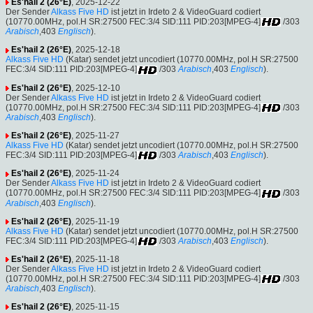
Es'hail 2 (26°E)
, 2025-12-22
Der Sender
Alkass Five HD
ist jetzt in Irdeto 2 & VideoGuard codiert
(10770.00MHz, pol.H SR:27500 FEC:3/4 SID:111 PID:203[MPEG-4]
/303
Arabisch
,403
Englisch
).
Es'hail 2 (26°E)
, 2025-12-18
Alkass Five HD
(Katar) sendet jetzt uncodiert (10770.00MHz, pol.H SR:27500
FEC:3/4 SID:111 PID:203[MPEG-4]
/303
Arabisch
,403
Englisch
).
Es'hail 2 (26°E)
, 2025-12-10
Der Sender
Alkass Five HD
ist jetzt in Irdeto 2 & VideoGuard codiert
(10770.00MHz, pol.H SR:27500 FEC:3/4 SID:111 PID:203[MPEG-4]
/303
Arabisch
,403
Englisch
).
Es'hail 2 (26°E)
, 2025-11-27
Alkass Five HD
(Katar) sendet jetzt uncodiert (10770.00MHz, pol.H SR:27500
FEC:3/4 SID:111 PID:203[MPEG-4]
/303
Arabisch
,403
Englisch
).
Es'hail 2 (26°E)
, 2025-11-24
Der Sender
Alkass Five HD
ist jetzt in Irdeto 2 & VideoGuard codiert
(10770.00MHz, pol.H SR:27500 FEC:3/4 SID:111 PID:203[MPEG-4]
/303
Arabisch
,403
Englisch
).
Es'hail 2 (26°E)
, 2025-11-19
Alkass Five HD
(Katar) sendet jetzt uncodiert (10770.00MHz, pol.H SR:27500
FEC:3/4 SID:111 PID:203[MPEG-4]
/303
Arabisch
,403
Englisch
).
Es'hail 2 (26°E)
, 2025-11-18
Der Sender
Alkass Five HD
ist jetzt in Irdeto 2 & VideoGuard codiert
(10770.00MHz, pol.H SR:27500 FEC:3/4 SID:111 PID:203[MPEG-4]
/303
Arabisch
,403
Englisch
).
Es'hail 2 (26°E)
, 2025-11-15