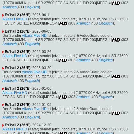
(10770.00MHz, pol.H SR:27500 FEC:3/4 SID:111 PID:203[MPEG-4]
/303
Arabisch
,403
Englisch
).
Es'hail 2 (26°E)
, 2025-06-11
Alkass Five HD
(Katar) sendet jetzt uncodiert (10770.00MHz, pol.H SR:27500
FEC:3/4 SID:111 PID:203[MPEG-4]
/303
Arabisch
,403
Englisch
).
Es'hail 2 (26°E)
, 2025-06-05
Der Sender
Alkass Five HD
ist jetzt in Irdeto 2 & VideoGuard codiert
(10770.00MHz, pol.H SR:27500 FEC:3/4 SID:111 PID:203[MPEG-4]
/303
Arabisch
,403
Englisch
).
Es'hail 2 (26°E)
, 2025-03-26
Alkass Five HD
(Katar) sendet jetzt uncodiert (10770.00MHz, pol.H SR:27500
FEC:3/4 SID:111 PID:203[MPEG-4]
/303
Arabisch
,403
Englisch
).
Es'hail 2 (26°E)
, 2025-03-20
Der Sender
Alkass Five HD
ist jetzt in Irdeto 2 & VideoGuard codiert
(10770.00MHz, pol.H SR:27500 FEC:3/4 SID:111 PID:203[MPEG-4]
/303
Arabisch
,403
Englisch
).
Es'hail 2 (26°E)
, 2025-01-06
Alkass Five HD
(Katar) sendet jetzt uncodiert (10770.00MHz, pol.H SR:27500
FEC:3/4 SID:111 PID:203[MPEG-4]
/303
Arabisch
,403
Englisch
).
Es'hail 2 (26°E)
, 2025-01-05
Der Sender
Alkass Five HD
ist jetzt in Irdeto 2 & VideoGuard codiert
(10770.00MHz, pol.H SR:27500 FEC:3/4 SID:111 PID:203[MPEG-4]
/303
Arabisch
,403
Englisch
).
Es'hail 2 (26°E)
, 2024-12-20
Alkass Five HD
(Katar) sendet jetzt uncodiert (10770.00MHz, pol.H SR:27500
FEC:3/4 SID:111 PID:203[MPEG-4]
/303
Arabisch
,403
Englisch
).