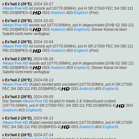
Es'hail 2 (26°E)
, 2024-10-27
Alkass Five HD
ist zurück auf 10770.00MHz, pol.H SR:27500 FEC:3/4 SID:111
PID:203[MPEG-4]
/303
Arabisch
,403
Englisch
(Frei).
Es'hail 2 (26°E)
, 2024-10-22
Alkass Five HD
wurde auf 10770.00MHz, pol.H abgeschaltet (DVB-S2 SID:111
PID:203[MPEG-4]
/303
Arabisch
,403
Englisch
). Dieser Kanal ist über
Satellit nicht mehr verfügbar
Es'hail 2 (26°E)
, 2024-10-04
Alkass Five HD
ist zurück auf 10770.00MHz, pol.H SR:27500 FEC:3/4 SID:111
PID:203[MPEG-4]
/303
Arabisch
,403
Englisch
(Frei).
Es'hail 2 (26°E)
, 2024-09-29
Alkass Five HD
wurde auf 10770.00MHz, pol.H abgeschaltet (DVB-S2 SID:111
PID:203[MPEG-4]
/303
Arabisch
,403
Englisch
). Dieser Kanal ist über
Satellit nicht mehr verfügbar
Es'hail 2 (26°E)
, 2024-09-13
Alkass Five HD
(Katar) sendet jetzt uncodiert (10770.00MHz, pol.H SR:27500
FEC:3/4 SID:111 PID:203[MPEG-4]
/303
Arabisch
,403
Englisch
).
Es'hail 2 (26°E)
, 2024-09-05
Der Sender
Alkass Five HD
ist jetzt in Irdeto 2 & VideoGuard codiert
(10770.00MHz, pol.H SR:27500 FEC:3/4 SID:111 PID:203[MPEG-4]
/303
Arabisch
,403
Englisch
).
Es'hail 2 (26°E)
, 2024-08-13
Alkass Five HD
(Katar) sendet jetzt uncodiert (10770.00MHz, pol.H SR:27500
FEC:3/4 SID:111 PID:203[MPEG-4]
/303
Arabisch
,403
Englisch
).
Es'hail 2 (26°E)
, 2024-07-24