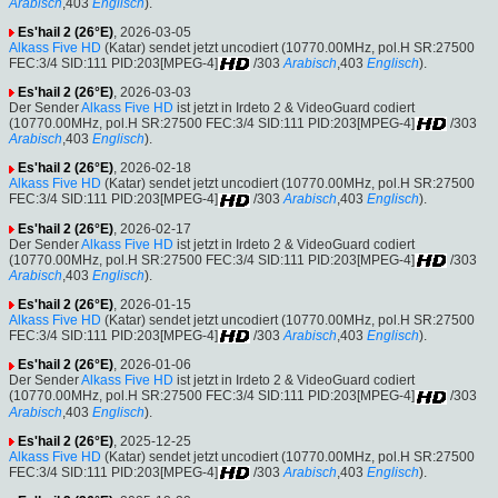
Arabisch
,403
Englisch
).
Es'hail 2 (26°E)
, 2026-03-05
Alkass Five HD
(Katar) sendet jetzt uncodiert (10770.00MHz, pol.H SR:27500
FEC:3/4 SID:111 PID:203[MPEG-4]
/303
Arabisch
,403
Englisch
).
Es'hail 2 (26°E)
, 2026-03-03
Der Sender
Alkass Five HD
ist jetzt in Irdeto 2 & VideoGuard codiert
(10770.00MHz, pol.H SR:27500 FEC:3/4 SID:111 PID:203[MPEG-4]
/303
Arabisch
,403
Englisch
).
Es'hail 2 (26°E)
, 2026-02-18
Alkass Five HD
(Katar) sendet jetzt uncodiert (10770.00MHz, pol.H SR:27500
FEC:3/4 SID:111 PID:203[MPEG-4]
/303
Arabisch
,403
Englisch
).
Es'hail 2 (26°E)
, 2026-02-17
Der Sender
Alkass Five HD
ist jetzt in Irdeto 2 & VideoGuard codiert
(10770.00MHz, pol.H SR:27500 FEC:3/4 SID:111 PID:203[MPEG-4]
/303
Arabisch
,403
Englisch
).
Es'hail 2 (26°E)
, 2026-01-15
Alkass Five HD
(Katar) sendet jetzt uncodiert (10770.00MHz, pol.H SR:27500
FEC:3/4 SID:111 PID:203[MPEG-4]
/303
Arabisch
,403
Englisch
).
Es'hail 2 (26°E)
, 2026-01-06
Der Sender
Alkass Five HD
ist jetzt in Irdeto 2 & VideoGuard codiert
(10770.00MHz, pol.H SR:27500 FEC:3/4 SID:111 PID:203[MPEG-4]
/303
Arabisch
,403
Englisch
).
Es'hail 2 (26°E)
, 2025-12-25
Alkass Five HD
(Katar) sendet jetzt uncodiert (10770.00MHz, pol.H SR:27500
FEC:3/4 SID:111 PID:203[MPEG-4]
/303
Arabisch
,403
Englisch
).