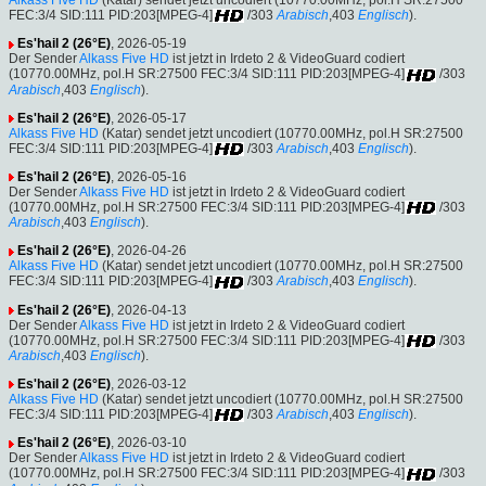
FEC:3/4 SID:111 PID:203[MPEG-4]
/303
Arabisch
,403
Englisch
).
Es'hail 2 (26°E)
, 2026-05-19
Der Sender
Alkass Five HD
ist jetzt in Irdeto 2 & VideoGuard codiert
(10770.00MHz, pol.H SR:27500 FEC:3/4 SID:111 PID:203[MPEG-4]
/303
Arabisch
,403
Englisch
).
Es'hail 2 (26°E)
, 2026-05-17
Alkass Five HD
(Katar) sendet jetzt uncodiert (10770.00MHz, pol.H SR:27500
FEC:3/4 SID:111 PID:203[MPEG-4]
/303
Arabisch
,403
Englisch
).
Es'hail 2 (26°E)
, 2026-05-16
Der Sender
Alkass Five HD
ist jetzt in Irdeto 2 & VideoGuard codiert
(10770.00MHz, pol.H SR:27500 FEC:3/4 SID:111 PID:203[MPEG-4]
/303
Arabisch
,403
Englisch
).
Es'hail 2 (26°E)
, 2026-04-26
Alkass Five HD
(Katar) sendet jetzt uncodiert (10770.00MHz, pol.H SR:27500
FEC:3/4 SID:111 PID:203[MPEG-4]
/303
Arabisch
,403
Englisch
).
Es'hail 2 (26°E)
, 2026-04-13
Der Sender
Alkass Five HD
ist jetzt in Irdeto 2 & VideoGuard codiert
(10770.00MHz, pol.H SR:27500 FEC:3/4 SID:111 PID:203[MPEG-4]
/303
Arabisch
,403
Englisch
).
Es'hail 2 (26°E)
, 2026-03-12
Alkass Five HD
(Katar) sendet jetzt uncodiert (10770.00MHz, pol.H SR:27500
FEC:3/4 SID:111 PID:203[MPEG-4]
/303
Arabisch
,403
Englisch
).
Es'hail 2 (26°E)
, 2026-03-10
Der Sender
Alkass Five HD
ist jetzt in Irdeto 2 & VideoGuard codiert
(10770.00MHz, pol.H SR:27500 FEC:3/4 SID:111 PID:203[MPEG-4]
/303