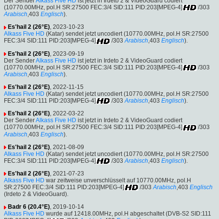
Der Sender
Alkass Five HD
ist jetzt in Irdeto 2 & VideoGuard codiert
(10770.00MHz, pol.H SR:27500 FEC:3/4 SID:111 PID:203[MPEG-4]
/303
Arabisch
,403
Englisch
).
Es'hail 2 (26°E)
, 2023-10-23
Alkass Five HD
(Katar) sendet jetzt uncodiert (10770.00MHz, pol.H SR:27500
FEC:3/4 SID:111 PID:203[MPEG-4]
/303
Arabisch
,403
Englisch
).
Es'hail 2 (26°E)
, 2023-09-19
Der Sender
Alkass Five HD
ist jetzt in Irdeto 2 & VideoGuard codiert
(10770.00MHz, pol.H SR:27500 FEC:3/4 SID:111 PID:203[MPEG-4]
/303
Arabisch
,403
Englisch
).
Es'hail 2 (26°E)
, 2022-11-15
Alkass Five HD
(Katar) sendet jetzt uncodiert (10770.00MHz, pol.H SR:27500
FEC:3/4 SID:111 PID:203[MPEG-4]
/303
Arabisch
,403
Englisch
).
Es'hail 2 (26°E)
, 2022-03-22
Der Sender
Alkass Five HD
ist jetzt in Irdeto 2 & VideoGuard codiert
(10770.00MHz, pol.H SR:27500 FEC:3/4 SID:111 PID:203[MPEG-4]
/303
Arabisch
,403
Englisch
).
Es'hail 2 (26°E)
, 2021-08-09
Alkass Five HD
(Katar) sendet jetzt uncodiert (10770.00MHz, pol.H SR:27500
FEC:3/4 SID:111 PID:203[MPEG-4]
/303
Arabisch
,403
Englisch
).
Es'hail 2 (26°E)
, 2021-07-23
Alkass Five HD
war zeitweise unverschlüsselt auf 10770.00MHz, pol.H
SR:27500 FEC:3/4 SID:111 PID:203[MPEG-4]
/303
Arabisch
,403
Englisch
(Irdeto 2 & VideoGuard).
Badr 6 (20.4°E)
, 2019-10-14
Alkass Five HD
wurde auf 12418.00MHz, pol.H abgeschaltet (DVB-S2 SID:111