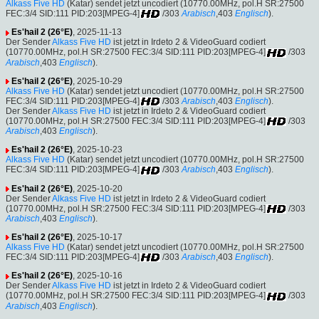
Alkass Five HD
(Katar) sendet jetzt uncodiert (10770.00MHz, pol.H SR:27500
FEC:3/4 SID:111 PID:203[MPEG-4]
/303
Arabisch
,403
Englisch
).
Es'hail 2 (26°E)
, 2025-11-13
Der Sender
Alkass Five HD
ist jetzt in Irdeto 2 & VideoGuard codiert
(10770.00MHz, pol.H SR:27500 FEC:3/4 SID:111 PID:203[MPEG-4]
/303
Arabisch
,403
Englisch
).
Es'hail 2 (26°E)
, 2025-10-29
Alkass Five HD
(Katar) sendet jetzt uncodiert (10770.00MHz, pol.H SR:27500
FEC:3/4 SID:111 PID:203[MPEG-4]
/303
Arabisch
,403
Englisch
).
Der Sender
Alkass Five HD
ist jetzt in Irdeto 2 & VideoGuard codiert
(10770.00MHz, pol.H SR:27500 FEC:3/4 SID:111 PID:203[MPEG-4]
/303
Arabisch
,403
Englisch
).
Es'hail 2 (26°E)
, 2025-10-23
Alkass Five HD
(Katar) sendet jetzt uncodiert (10770.00MHz, pol.H SR:27500
FEC:3/4 SID:111 PID:203[MPEG-4]
/303
Arabisch
,403
Englisch
).
Es'hail 2 (26°E)
, 2025-10-20
Der Sender
Alkass Five HD
ist jetzt in Irdeto 2 & VideoGuard codiert
(10770.00MHz, pol.H SR:27500 FEC:3/4 SID:111 PID:203[MPEG-4]
/303
Arabisch
,403
Englisch
).
Es'hail 2 (26°E)
, 2025-10-17
Alkass Five HD
(Katar) sendet jetzt uncodiert (10770.00MHz, pol.H SR:27500
FEC:3/4 SID:111 PID:203[MPEG-4]
/303
Arabisch
,403
Englisch
).
Es'hail 2 (26°E)
, 2025-10-16
Der Sender
Alkass Five HD
ist jetzt in Irdeto 2 & VideoGuard codiert
(10770.00MHz, pol.H SR:27500 FEC:3/4 SID:111 PID:203[MPEG-4]
/303
Arabisch
,403
Englisch
).