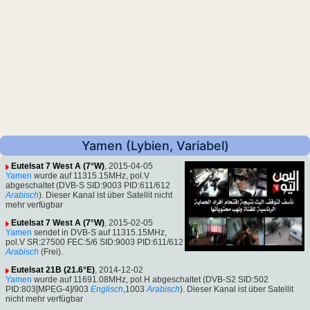
Yamen (Lybien, Variabel)
Eutelsat 7 West A (7°W)
, 2015-04-05
Yamen
wurde auf 11315.15MHz, pol.V
abgeschaltet (DVB-S SID:9003 PID:611/612
Arabisch
). Dieser Kanal ist über Satellit nicht
mehr verfügbar
Eutelsat 7 West A (7°W)
, 2015-02-05
Yamen
sendet in DVB-S auf 11315.15MHz,
pol.V SR:27500 FEC:5/6 SID:9003 PID:611/612
Arabisch
(Frei).
Eutelsat 21B (21.6°E)
, 2014-12-02
Yamen
wurde auf 11691.08MHz, pol.H abgeschaltet (DVB-S2 SID:502
PID:803[MPEG-4]/903
Englisch
,1003
Arabisch
). Dieser Kanal ist über Satellit
nicht mehr verfügbar