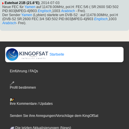
Eutelsat 21B (21.6°E)
, 2014-07-03
Neue FEC für
Yamen
auf 11478.00MHz, pol.H: FEC:5/6 ( SR:2600 SID:502
PID:803[MPEG-4]/903
Englisch
,1003
Arabisch
- Frei).
Der Sender
Yamen
(Lybien) startete um DVB-S2 : auf 11478.00MHz, pol.H
(DVB-S2 SR:2600 FEC:3/4 SID:502 PID:803[MPEG-4]/903
Englisch
,1003
Arabisch
- Frei).
Startseite
Einführung / FAQs
Profil bestimmen
Ihre Kommentare / Updates
Senden Sie ihre Anregungen/Vorschläge dem KingOfSat
Die letzten Aktualisierungen (News)