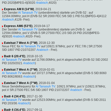
PID:2020[MPEG-4]/3020
Arabisch
,4020)
Express AM 8 (14°W)
, 2019-04-21
Der Sender
Al Tanasuh TV
(unbestimmtes) startete um DVB-S2 : auf
11584.00MHz, pol.H (DVB-S2 SR:2000 FEC:5/6 SID:1 PID:512[MPEG-4]/4112
Arabisch
,4126- Frei).
Express AM6 (53°E)
, 2019-04-17
Der Sender
Al Tanasuh TV
(unbestimmtes) startete um DVB-S : auf
12594.00MHz, pol.V (DVB-S SR:27500 FEC:2/3 SID:20 PID:2020[MPEG-
4]/3020
Arabisch
,4020- Frei).
Eutelsat 7 West A (7°W)
, 2018-12-30
Neue FEC für
Al Tanasuh TV
auf 10921.97MHz, pol.V: FEC:7/8 ( SR:27500
SID:1807 PID:2107/2207
Arabisch
- Frei).
Badr 6 (20.4°E)
, 2018-10-15
Al Tanasuh TV
wurde auf 11766.00MHz, pol.H abgeschaltet (DVB-S2 SID:2002
PID:1020/2021
Arabisch
)
Eutelsat 7 West A (7°W)
, 2018-02-01
Al Tanasuh TV
wurde auf 10727.37MHz, pol.H abgeschaltet (DVB-S SID:8060
PID:8062/8063
Arabisch
)
Eutelsat 7 West A (7°W)
, 2018-01-04
Neue Sendefrequenz für
Al Tanasuh TV
: 10921.97MHz, pol.V (10921.97MHz,
pol.V SR:27500 FEC:5/6 SID:1807 PID:2107/2207
Arabisch
- Frei).
Badr 4 (34.4°E)
, 2017-11-30
Al Tanasuh TV
wurde auf 12523.00MHz, pol.V abgeschaltet (DVB-S SID:2011
PID:203/36
Arabisch
)
Badr 4 (34.4°E)
, 2017-09-11