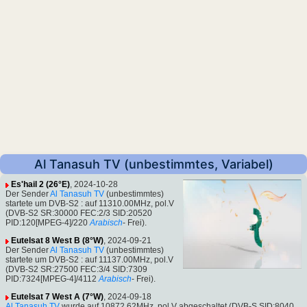
Al Tanasuh TV (unbestimmtes, Variabel)
Es'hail 2 (26°E)
, 2024-10-28
Der Sender
Al Tanasuh TV
(unbestimmtes)
startete um DVB-S2 : auf 11310.00MHz, pol.V
(DVB-S2 SR:30000 FEC:2/3 SID:20520
PID:120[MPEG-4]/220
Arabisch
- Frei).
Eutelsat 8 West B (8°W)
, 2024-09-21
Der Sender
Al Tanasuh TV
(unbestimmtes)
startete um DVB-S2 : auf 11137.00MHz, pol.V
(DVB-S2 SR:27500 FEC:3/4 SID:7309
PID:7324[MPEG-4]/4112
Arabisch
- Frei).
Eutelsat 7 West A (7°W)
, 2024-09-18
Al Tanasuh TV
wurde auf 10872.62MHz, pol.V abgeschaltet (DVB-S SID:8040