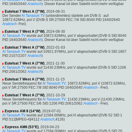
PID:1640/2640
Arabisch
). Dieser Kanal ist über Satellit nicht mehr verfügbar
Eutelsat 7 West A (7°W)
, 2024-08-31
Der Sender
Al Tanasuh TV
(unbestimmtes) startete um DVB-S : auf
10872.62MHz, pol.V (DVB-S SR:27500 FEC:7/8 SID:8040 PID:1640/2640
Arabisch
- Frei).
Eutelsat 7 West A (7°W)
, 2024-08-30
Al Tanasuh TV
wurde auf 10872.62MHz, pol.V abgeschaltet (DVB-S SID:8040
PID:1640/2640
Arabisch
). Dieser Kanal ist über Satellit nicht mehr verfügbar
Eutelsat 7 West A (7°W)
, 2022-01-03
Al Tanasuh TV
wurde auf 10921.97MHz, pol.V abgeschaltet (DVB-S SID:1807
PID:2107/2207
Arabisch
)
Eutelsat 7 West A (7°W)
, 2021-11-30
Al Tanasuh TV
wurde auf 11430.23MHz, pol.V abgeschaltet (DVB-S SID:1206
PID:2061/2062
Arabisch
)
Eutelsat 7 West A (7°W)
, 2021-11-15
Neue Sendefrequenz für
Al Tanasuh TV
: 10872.62MHz, pol.V (10872.62MHz,
pol.V SR:27500 FEC:7/8 SID:8040 PID:1640/2640
Arabisch
- Frei).
Eutelsat 7 West A (7°W)
, 2021-10-29
Neue Sendefrequenz für
Al Tanasuh TV
: 11430.23MHz, pol.V (11430.23MHz,
pol.V SR:27500 FEC:5/6 SID:1206 PID:2061/2062
Arabisch
- Frei).
Express AM 8 (14°W)
, 2019-07-01
Al Tanasuh TV
wurde auf 11584.00MHz, pol.H abgeschaltet (DVB-S2 SID:1
PID:512[MPEG-4]/4112
Arabisch
,4126)
Express AM6 (53°E)
, 2019-04-23
Al Tanasuh TV
wurde auf 12594.00MHz, pol.V abgeschaltet (DVB-S SID:20