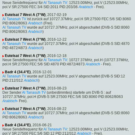
Neue Sendefrequenz für
Al Tanasuh TV
: 12523.00MHz, pol.V (12523.00MHz,
pol.V SR:27500 FEC:3/4 SID:2011 PID:203/36
Arabisch
- Frei).
Eutelsat 7 West A (7°W)
, 2017-02-19
Al Tanasuh TV
ist zurück auf 10727.37MHz, pol.H SR:27500 FEC:5/6 SID:8060
PID:8062/8063
Arabisch
(Frei).
Al Tanasuh TV
wurde auf 10727.37MHz, pol.H abgeschaltet (DVB-S SID:8060
PID:8062/8063
Arabisch
)
Eutelsat 7 West A (7°W)
, 2016-12-22
Al Tanasuh TV
wurde auf 10727.37MHz, pol.H abgeschaltet (DVB-S SID:4870
PID:4872/4873
Arabisch
)
Eutelsat 7 West A (7°W)
, 2016-12-18
Neue Sendefrequenz für
Al Tanasuh TV
: 10727.37MHz, pol.H (10727.37MHz,
pol.H SR:27500 FEC:5/6 SID:4870 PID:4872/4873
Arabisch
- Frei).
Badr 4 (34.4°E)
, 2016-12-01
Al Tanasuh TV
wurde auf 12523.00MHz, pol.V abgeschaltet (DVB-S SID:12
PID:212/312
Arabisch
)
Eutelsat 7 West A (7°W)
, 2016-08-23
Der Sender
Al Tanasuh TV
(unbestimmtes) startete um DVB-S : auf
10727.37MHz, pol.H (DVB-S SR:27500 FEC:5/6 SID:8060 PID:8062/8063
Arabisch
- Frei).
Eutelsat 7 West A (7°W)
, 2016-08-22
Al Tanasuh TV
wurde auf 10727.37MHz, pol.H abgeschaltet (DVB-S SID:8060
PID:8062/8063
Arabisch
)
Badr 4 (34.4°E)
, 2016-06-21
Neue Sendefrequenz für
Al Tanasuh TV
: 12523.00MHz, pol.V (12523.00MHz,
pol.V SR:27500 FEC:5/6 SID:12 PID:212/312
Arabisch
- Frei).