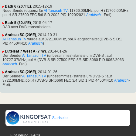
Badr 6 (20.4°E)
, 2015-12-19
Neue Sendefrequenz für
Al Tanasuh TV
: 11766.00MHz, pol.H (11766.00MHz,
pol.H SR:27500 FEC:5/6 SID:2002 PID:1020/2021
Arabisch
- Frei).
Badr 5 (30.4°E)
, 2015-04-17
DAB over DVB transmissions
Arabsat 5C (20°E)
, 2014-10-31
Al Tanasuh TV
wurde auf 3721.00MHz, pol.R abgeschaltet (DVB-S SID:1
PID:4450/4410
Arabisch
)
Eutelsat 7 West A (7°W)
, 2014-01-26
Der Sender
Al Tanasuh TV
(unbestimmtes) startete um DVB-S : auf
10727.37MHz, pol.H (DVB-S SR:27500 FEC:5/6 SID:8060 PID:8062/8063
Arabisch
- Frei).
Arabsat 5C (20°E)
, 2014-01-26
Der Sender
Al Tanasuh TV
(unbestimmtes) startete um DVB-S : auf
3722.00MHz, pol.R (DVB-S SR:6660 FEC:3/4 SID:1 PID:4450/4410
Arabisch
-
Frei).
Startseite
Einführung / FAQs