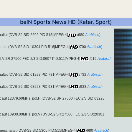
beIN Sports News HD (Katar, Sport)
altet (DVB-S2 SID:2202 PID:515[MPEG-4]
/680
Arabisch
)
altet (DVB-S2 SID:10304 PID:516[MPEG-4]
/700
Arabisch
)
l.V SR:27500 FEC:2/3 SID:8607 PID:511[MPEG-4]
/512
Arabisch
altet (DVB-S2 SID:61223 PID:731[MPEG-4]
/732
Arabisch
)
altet (DVB-S2 SID:63223 PID:931[MPEG-4]
/933
Arabisch
)
2 : auf 12379.60MHz, pol.H (DVB-S2 SR:27500 FEC:2/3 SID:63223
2 : auf 10930.00MHz, pol.V (DVB-S2 SR:27500 FEC:2/3 SID:20301
geschaltet (DVB-S2 SID:5305 PID:515[MPEG-4]
/680
Arabisch
)