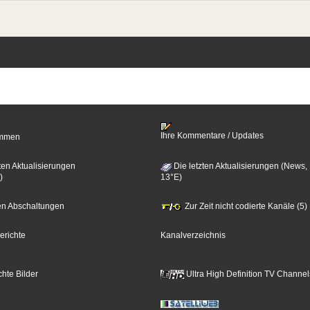
Ihre Kommentare / Updates
timmen
ten Aktualisierungen
Die letzten Aktualisierungen (News,
)
13°E)
zten Abschaltungen
Zur Zeit nicht codierte Kanäle (5)
erichte
Kanalverzeichnis
hte Bilder
Ultra High Definition TV Channel