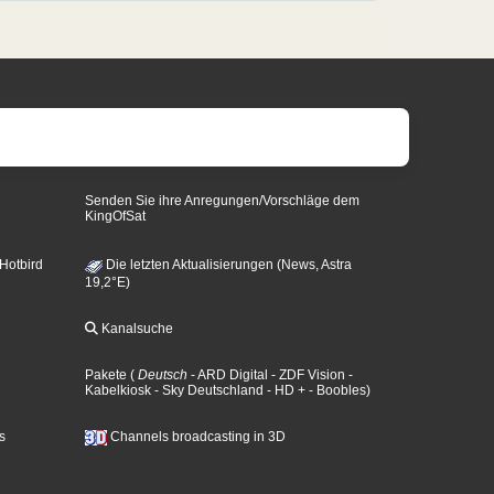
Senden Sie ihre Anregungen/Vorschläge dem
KingOfSat
 Hotbird
Die letzten Aktualisierungen (News, Astra
19,2°E)
Kanalsuche
Pakete
(
Deutsch
- ARD Digital
- ZDF Vision
-
Kabelkiosk
- Sky Deutschland
- HD +
- Boobles
)
s
Channels broadcasting in 3D