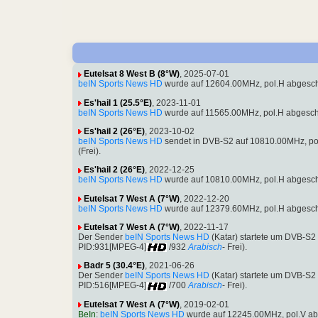
Eutelsat 8 West B (8°W)
, 2025-07-01
beIN Sports News HD
wurde auf 12604.00MHz, pol.H abgesch
Es'hail 1 (25.5°E)
, 2023-11-01
beIN Sports News HD
wurde auf 11565.00MHz, pol.H abgesch
Es'hail 2 (26°E)
, 2023-10-02
beIN Sports News HD
sendet in DVB-S2 auf 10810.00MHz, po
(Frei).
Es'hail 2 (26°E)
, 2022-12-25
beIN Sports News HD
wurde auf 10810.00MHz, pol.H abgesch
Eutelsat 7 West A (7°W)
, 2022-12-20
beIN Sports News HD
wurde auf 12379.60MHz, pol.H abgesch
Eutelsat 7 West A (7°W)
, 2022-11-17
Der Sender
beIN Sports News HD
(Katar) startete um DVB-S
PID:931[MPEG-4]
/932
Arabisch
- Frei).
Badr 5 (30.4°E)
, 2021-06-26
Der Sender
beIN Sports News HD
(Katar) startete um DVB-S
PID:516[MPEG-4]
/700
Arabisch
- Frei).
Eutelsat 7 West A (7°W)
, 2019-02-01
BeIn
:
beIN Sports News HD
wurde auf 12245.00MHz, pol.V ab