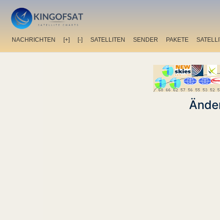
NACHRICHTEN
[+]
[-]
SATELLITEN
SENDER
PAKETE
SATELL
Änder