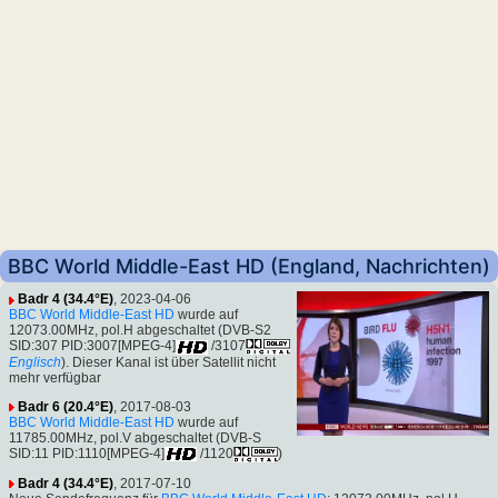
BBC World Middle-East HD (England, Nachrichten)
Badr 4 (34.4°E)
, 2023-04-06
BBC World Middle-East HD
wurde auf
12073.00MHz, pol.H abgeschaltet (DVB-S2
SID:307 PID:3007[MPEG-4]
/3107
Englisch
). Dieser Kanal ist über Satellit nicht
mehr verfügbar
Badr 6 (20.4°E)
, 2017-08-03
BBC World Middle-East HD
wurde auf
11785.00MHz, pol.V abgeschaltet (DVB-S
SID:11 PID:1110[MPEG-4]
/1120
)
Badr 4 (34.4°E)
, 2017-07-10