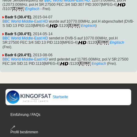
Neue Sendefrequenz für
BBC World Middle-East HD
: 12073.00MHz, pol.H
(12073.00MHz, pol.H SR:27500 FEC:3/4 SID:307 PID:3007[MPEG-4]
/3107
Englisch
- Frei).
Badr 5 (30.4°E)
, 2015-04-07
BBC World Middle-East HD
wurde auf 10770.00MHz, pol.H abgeschaltet (DVB-
S SID:13 PID:1110[MPEG-4]
/1120
Englisch
)
Badr 5 (30.4°E)
, 2014-05-14
BBC World Middle-East HD
sendet in DVB-S auf 10770.00MHz, pol.H
SR:27500 FEC:3/4 SID:13 PID:1110[MPEG-4]
/1120
Englisch
(Frei).
Badr 6 (20.4°E)
, 2013-08-06
BBC World Middle-East HD
wird getestet auf 11785.00MHz, pol.V SR:27500
FEC:3/4 SID:11 PID:1110[MPEG-4]
/1120
Englisch
(Frei).
Startseite
Einführung / FAQs
Profil bestimmen