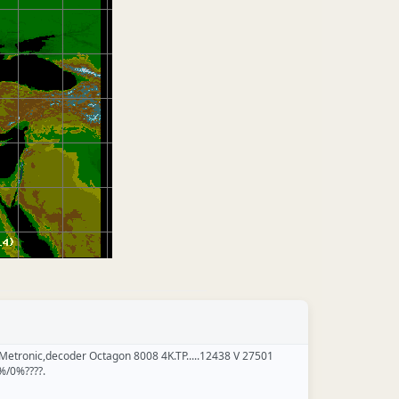
etronic,decoder Octagon 8008 4K.TP.....12438 V 27501
%/0%????.