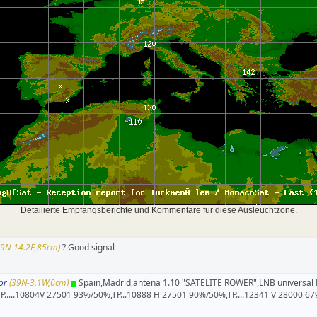
Detailierte Empfangsberichte und Kommentare für diese Ausleuchtzone.
.9N-14.2E,85cm)
? Good signal
or
(39N-3.1W,0cm)
Spain,Madrid,antena 1.10 "SATELITE ROWER",LNB universal M
.....10804V 27501 93%/50%,TP...10888 H 27501 90%/50%,TP....12341 V 28000 67