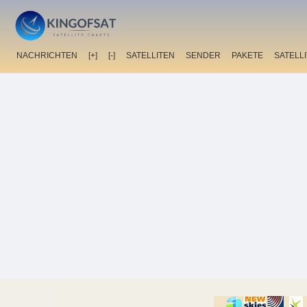
NACHRICHTEN
[+]
[-]
SATELLITEN
SENDER
PAKETE
SATELL