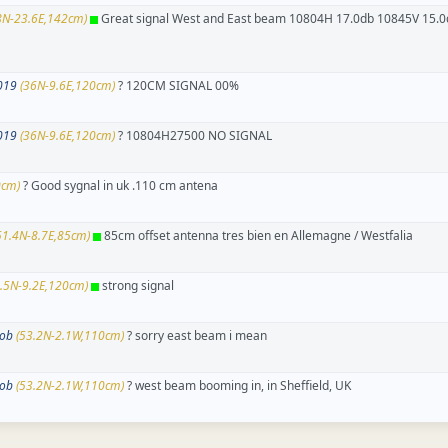
8N-23.6E,142cm)
Great signal West and East beam 10804H 17.0db 10845V 15.
019
(36N-9.6E,120cm)
? 120CM SIGNAL 00%
019
(36N-9.6E,120cm)
? 10804H27500 NO SIGNAL
0cm)
? Good sygnal in uk .110 cm antena
51.4N-8.7E,85cm)
85cm offset antenna tres bien en Allemagne / Westfalia
.5N-9.2E,120cm)
strong signal
rob
(53.2N-2.1W,110cm)
? sorry east beam i mean
rob
(53.2N-2.1W,110cm)
? west beam booming in, in Sheffield, UK