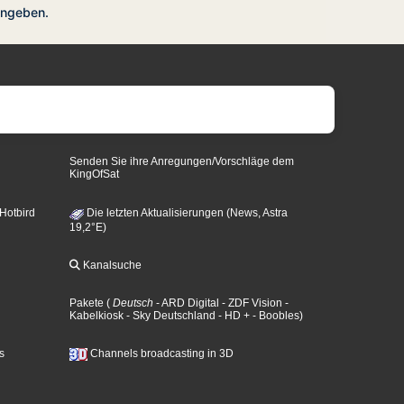
angeben.
Senden Sie ihre Anregungen/Vorschläge dem
KingOfSat
 Hotbird
Die letzten Aktualisierungen (News, Astra
19,2°E)
Kanalsuche
Pakete
(
Deutsch
- ARD Digital
- ZDF Vision
-
Kabelkiosk
- Sky Deutschland
- HD +
- Boobles
)
s
Channels broadcasting in 3D