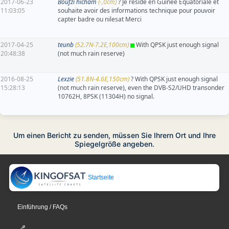
2017-06-23
Boufzi hicham
(-,0cm)
? Je reside en Guinée Equatoriale et
11:03:05
souhaite avoir des informations technique pour pouvoir
capter badre ou nilesat Merci
2017-04-25
teunb
(52.7N-7.2E,100cm)
With QPSK just enough signal
20:48:38
(not much rain reserve)
2016-08-25
Lexzie
(51.8N-4.6E,150cm)
? With QPSK just enough signal
15:28:13
(not much rain reserve), even the DVB-S2/UHD transonder
10762H, 8PSK (11304H) no signal.
Um einen Bericht zu senden, müssen Sie Ihrern Ort und Ihre
Spiegelgröße angeben.
Startseite
Einführung / FAQs