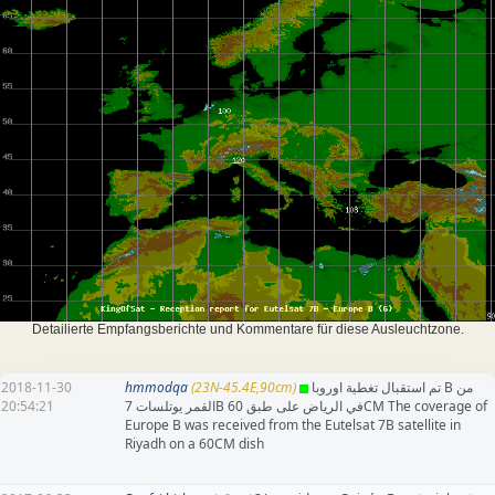
Detailierte Empfangsberichte und Kommentare für diese Ausleuchtzone.
2018-11-30
hmmodqa
(23N-45.4E,90cm)
تم استقبال تغطية اوروبا B من
20:54:21
القمر يوتلسات 7B في الرياض على طبق 60CM The coverage of
Europe B was received from the Eutelsat 7B satellite in
Riyadh on a 60CM dish