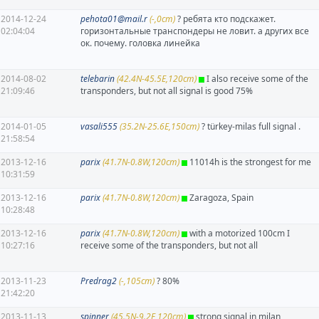
2014-12-24
pehota01@mail.r
(-,0cm)
? ребята кто подскажет.
02:04:04
горизонтальные транспондеры не ловит. а других все
ок. почему. головка линейка
2014-08-02
telebarin
(42.4N-45.5E,120cm)
I also receive some of the
21:09:46
transponders, but not all signal is good 75%
2014-01-05
vasali555
(35.2N-25.6E,150cm)
? türkey-milas full signal .
21:58:54
2013-12-16
parix
(41.7N-0.8W,120cm)
11014h is the strongest for me
10:31:59
2013-12-16
parix
(41.7N-0.8W,120cm)
Zaragoza, Spain
10:28:48
2013-12-16
parix
(41.7N-0.8W,120cm)
with a motorized 100cm I
10:27:16
receive some of the transponders, but not all
2013-11-23
Predrag2
(-,105cm)
? 80%
21:42:20
2013-11-13
spinner
(45.5N-9.2E,120cm)
strong signal in milan