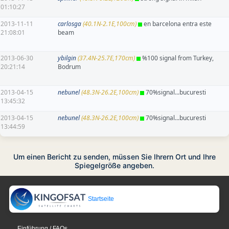
01:10:27
2013-11-11
carlosga
(40.1N-2.1E,100cm)
en barcelona entra este
21:08:01
beam
2013-06-30
ybilgin
(37.4N-25.7E,170cm)
%100 signal from Turkey,
20:21:14
Bodrum
2013-04-15
nebunel
(48.3N-26.2E,100cm)
70%signal...bucuresti
13:45:32
2013-04-15
nebunel
(48.3N-26.2E,100cm)
70%signal...bucuresti
13:44:59
Um einen Bericht zu senden, müssen Sie Ihrern Ort und Ihre
Spiegelgröße angeben.
Startseite
Einführung / FAQs