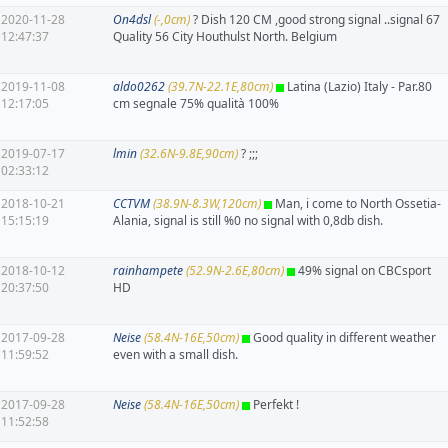
2020-11-28
On4dsl
(-,0cm)
? Dish 120 CM ,good strong signal ..signal 67
12:47:37
Quality 56 City Houthulst North. Belgium
2019-11-08
aldo0262
(39.7N-22.1E,80cm)
Latina (Lazio) Italy - Par.80
12:17:05
cm segnale 75% qualità 100%
2019-07-17
lmin
(32.6N-9.8E,90cm)
? ;;;
02:33:12
2018-10-21
CCTVM
(38.9N-8.3W,120cm)
Man, i come to North Ossetia-
15:15:19
Alania, signal is still %0 no signal with 0,8db dish.
2018-10-12
rainhampete
(52.9N-2.6E,80cm)
49% signal on CBCsport
20:37:50
HD
2017-09-28
Neise
(58.4N-16E,50cm)
Good quality in different weather
11:59:52
even with a small dish.
2017-09-28
Neise
(58.4N-16E,50cm)
Perfekt !
11:52:58