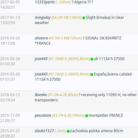
2017-02-05
13333pertit
(-,120cm)
? Algeria ?? ?
14:50:51
2017-01-13
mingulay
(54.2N-3W,120cm)
Slight breakup in clear
13:02:59
weather
2016-03-20
chistera
(43.5N-1.8W,120cm)
? SIGNAL OK BIARRITZ
18:17:08
*FRANCE
2016-03-20
jose445
(41.7600-3.36000,80cm)
ok 11134 h 27500
01:02:30
2016-03-20
jose445
(41.7600-3.36000,80cm)
España,buena calidad
01:01:37
11134 h 27500
2016-03-12
Boenke
(51.2N-4.2E,80cm)
? receiving only 11095 H, no other
02:19:24
transponders
2015-11-05
pescalune
(43.7N-4.3E,100cm)
montpellier FRANCE
21:05:17
2015-01-21
slavko1527
(-,0cm)
zachodnia polska antena 80cm
20:39:37