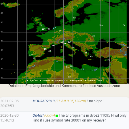
Detailierte Empfangsberichte und Kommentare für diese Ausleuchtzone.
2021-02-06
MOURAD2019
(35.8N-9.3E,120cm)
? no signal
20:03:53
2020-12-30
On4dsl
(-,0cm)
The tv proprams in dvbs2 11095 H wil only
15:46:13
Find if i use symbol rate 30001 on my receiver.